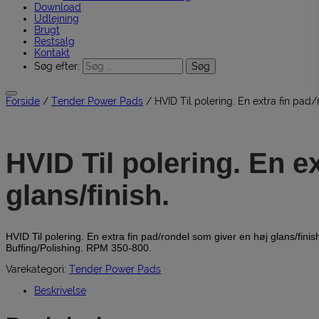
Download
Udlejning
Brugt
Restsalg
Kontakt
Søg efter:
Forside
/
Tender Power Pads
/ HVID Til polering. En extra fin pad/
HVID Til polering. En e
glans/finish.
HVID Til polering. En extra fin pad/rondel som giver en høj glans/finis
Buffing/Polishing. RPM 350-800.
Varekategori:
Tender Power Pads
Beskrivelse