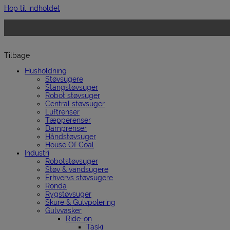
Hop til indholdet
Tilbage
Husholdning
Støvsugere
Stangstøvsuger
Robot støvsuger
Central støvsuger
Luftrenser
Tæpperenser
Damprenser
Håndstøvsuger
House Of Coal
Industri
Robotstøvsuger
Støv & vandsugere
Erhvervs støvsugere
Ronda
Rygstøvsuger
Skure & Gulvpolering
Gulvvasker
Ride-on
Taski