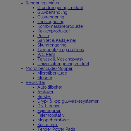
Rengøringsmidler
Grundrengøringsmiddel
Gulvbehandling
Gulvrengøring
Imprægnering
Kombimaskineprodukter
Køkkenprodukter
Polish
Sanitet & Kalkfjerner
Skumrengøring
Tæppepleje og pletrens
WC Rens
Tøjvask & Maskinopvask
Universalrengøringsmiddel
Microfiberklude/Mopper
Microfiberklude
Mopper
Rekvisitter
Auto tilbehør
Afstøver
Børster
Dryp- & kop gulvvaskesystemer
Div. tilbehør
Fejemopper
Fejemopstativ
Moppefremfører
Koste mm.
Tender Power Pads