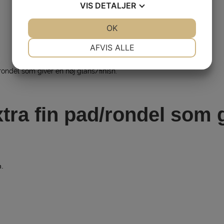
VIS
DETALJER
JA
NEJ
OK
JA
NEJ
NØDVENDIGE
PRÆFERENCER
AFVIS ALLE
JA
NEJ
JA
NEJ
rondel som giver en høj glans/finish.
MARKETING
STATISTIK
xtra fin pad/rondel som 
h.