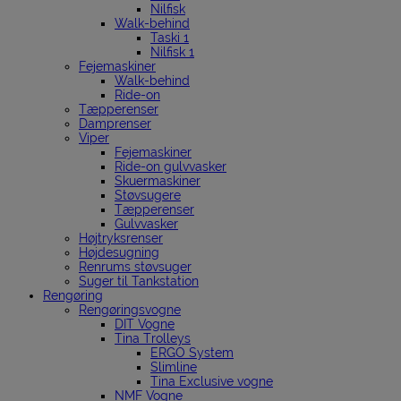
Nilfisk
Walk-behind
Taski 1
Nilfisk 1
Fejemaskiner
Walk-behind
Ride-on
Tæpperenser
Damprenser
Viper
Fejemaskiner
Ride-on gulvvasker
Skuermaskiner
Støvsugere
Tæpperenser
Gulvvasker
Højtryksrenser
Højdesugning
Renrums støvsuger
Suger til Tankstation
Rengøring
Rengøringsvogne
DIT Vogne
Tina Trolleys
ERGO System
Slimline
Tina Exclusive vogne
NMF Vogne