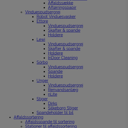
Affaldssække
Aftørringspapir
Vinduespudsergrej
Robot Vinduesvasker
Ettore
Vinduespudsergrej
Skafter & spande
Holdere
Lewi
Vinduespudsergrej
Skafter & spande
Holdere
InDoor Cleaning
Sörbo
Vinduespudsergrej
Spande
Holdere
Unger
Vinduespudsergrej
Renvandsanlæg
nLite
Stiger
Dirks
Silkeborg Stiger
Spandeholder til bil
Affaldssortering
Affaldsspande til sortering
Stationer til affaldssortering