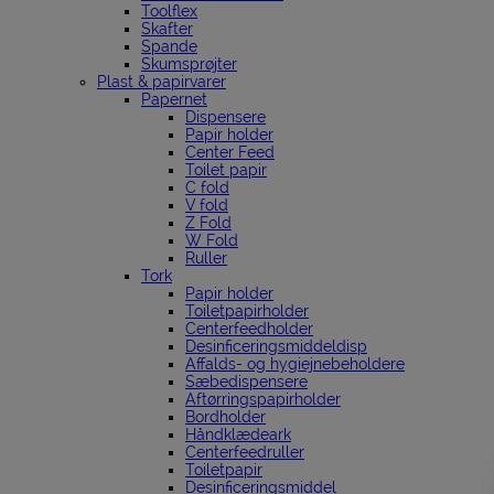
Toolflex
Skafter
Spande
Skumsprøjter
Plast & papirvarer
Papernet
Dispensere
Papir holder
Center Feed
Toilet papir
C fold
V fold
Z Fold
W Fold
Ruller
Tork
Papir holder
Toiletpapirholder
Centerfeedholder
Desinficeringsmiddeldisp
Affalds- og hygiejnebeholdere
Sæbedispensere
Aftørringspapirholder
Bordholder
Håndklædeark
Centerfeedruller
Toiletpapir
Desinficeringsmiddel