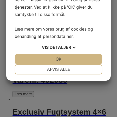
tjenester. Ved at klikke på 'OK' giver du
Læs mere
samtykke til disse formål.
Exclusiv Drypsystem
Læs mere om vores brug af cookies og
behandling af persondata
her
.
Varenr. 401006
VIS
DETALJER
Læs mere
JA
NEJ
OK
JA
NEJ
NØDVENDIGE
PRÆFERENCER
AFVIS ALLE
Exclusiv Drypsystem
JA
NEJ
JA
NEJ
Varenr. 402050
MARKETING
STATISTIK
Læs mere
Exclusiv Fugtsystem 4×6