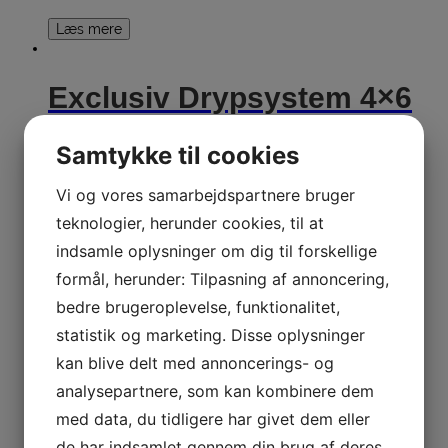
Læs mere
Exclusiv Drypsystem 4×6
ltr Varenr. 402001
Samtykke til cookies
Læs mere
Vi og vores samarbejdspartnere bruger
teknologier, herunder cookies, til at
Exclusiv Drypsystem 4×6
indsamle oplysninger om dig til forskellige
formål, herunder: Tilpasning af annoncering,
ltr Varenr. 402005
bedre brugeroplevelse, funktionalitet,
statistik og marketing. Disse oplysninger
Læs mere
kan blive delt med annoncerings- og
analysepartnere, som kan kombinere dem
Exclusiv Drypsystem
med data, du tidligere har givet dem eller
Varenr. 401004
de har indsamlet gennem din brug af deres