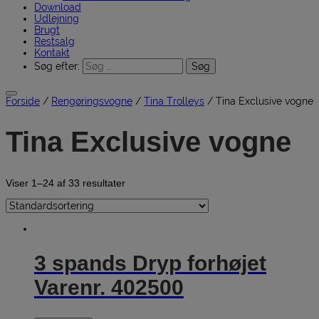
Download
Udlejning
Brugt
Restsalg
Kontakt
Søg efter:
Forside
/
Rengøringsvogne
/
Tina Trolleys
/ Tina Exclusive vogne
Tina Exclusive vogne
Viser 1–24 af 33 resultater
3 spands Dryp forhøjet
Varenr. 402500