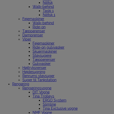
Nilfisk
Walk-behind
Taski 1
Nilfisk 1
Fejemaskiner
Walk-behind
Ride-on
Tæpperenser
Damprenser
Viper
Fejemaskiner
Ride-on gulvvasker
Skuermaskiner
Støvsugere
Tæpperenser
Gulvvasker
Højtryksrenser
Højdesugning
Renrums støvsuger
Suger til Tankstation
Rengøring
Rengøringsvogne
DIT Vogne
Tina Trolleys
ERGO System
Slimline
Tina Exclusive vogne
NMF Vogne