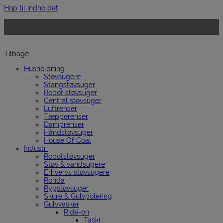
Hop til indholdet
Tilbage
Husholdning
Støvsugere
Stangstøvsuger
Robot støvsuger
Central støvsuger
Luftrenser
Tæpperenser
Damprenser
Håndstøvsuger
House Of Coal
Industri
Robotstøvsuger
Støv & vandsugere
Erhvervs støvsugere
Ronda
Rygstøvsuger
Skure & Gulvpolering
Gulvvasker
Ride-on
Taski