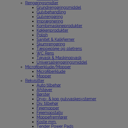
Rengøringsmidler
Grundrengøringsmiddel
Gulvbehandling
Gulvrengøring
Imprægnering
Kombimaskineprodukter
Køkkenprodukter
Polish
Sanitet & Kalkfjerner
Skumrengøring
Tæppepleje og pletrens
WC Rens
Tøjvask & Maskinopvask
Universalrengøringsmiddel
Microfiberklude/Mopper
Microfiberklude
Mopper
Rekvisitter
Auto tilbehør
Afstøver
Børster
Dryp- & kop gulvvaskesystemer
Div. tilbehør
Fejemopper
Fejemopstativ
Moppefremfører
Koste mm.
Tender Power Pads