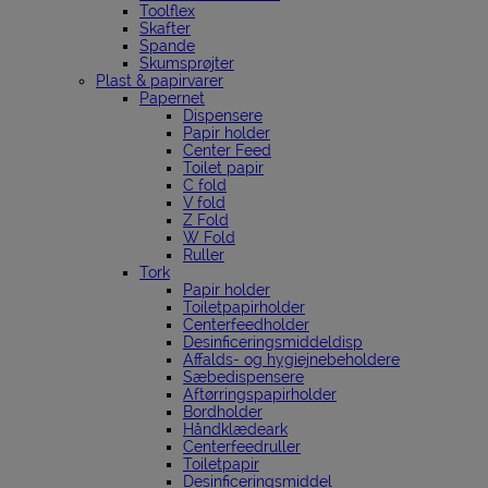
Toolflex
Skafter
Spande
Skumsprøjter
Plast & papirvarer
Papernet
Dispensere
Papir holder
Center Feed
Toilet papir
C fold
V fold
Z Fold
W Fold
Ruller
Tork
Papir holder
Toiletpapirholder
Centerfeedholder
Desinficeringsmiddeldisp
Affalds- og hygiejnebeholdere
Sæbedispensere
Aftørringspapirholder
Bordholder
Håndklædeark
Centerfeedruller
Toiletpapir
Desinficeringsmiddel