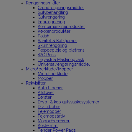
Rengøringsmidler
Grundrengøringsmiddel
Gulvbehandling
Gulvrengøring
Imprægnering
Kombimaskineprodukter
Køkkenprodukter
Polish
Sanitet & Kalkfjerner
Skumrengøring
Tæppepleje og pletrens
WC Rens
Tøjvask & Maskinopvask
Universalrengøringsmiddel
Microfiberklude/Mopper
Microfiberklude
Mopper
Rekvisitter
Auto tilbehør
Afstøver
Børster
Dryp- & kop gulvvaskesystemer
Div. tilbehør
Fejemopper
Fejemopstativ
Moppefremfører
Koste mm.
Tender Power Pads