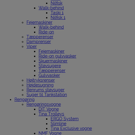
Nilfisk
Walk-behind
Taski 1
Nilfisk 1
Fejemaskiner
Walk-behind
Ride-on
Tæpperenser
Damprenser
Viper
Fejemaskiner
Ride-on gulvvasker
Skuermaskiner
Støvsugere
Tæpperenser
Gulvvasker
Højtryksrenser
Højdesugning
Renrums støvsuger
Suger til Tankstation
Rengøring
Rengøringsvogne
DIT Vogne
Tina Trolleys
ERGO System
Slimline
Tina Exclusive vogne
NMF Vogne