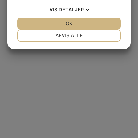
VIS
DETALJER
JA
NEJ
OK
JA
NEJ
NØDVENDIGE
PRÆFERENCER
AFVIS ALLE
JA
NEJ
JA
NEJ
MARKETING
STATISTIK