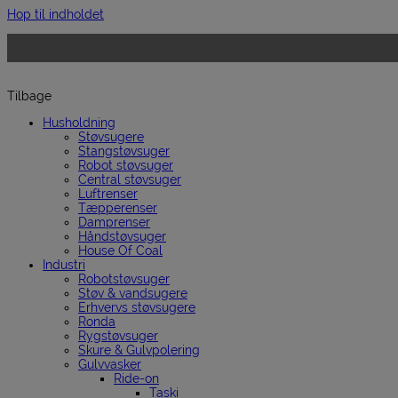
Hop til indholdet
Tilbage
Husholdning
Støvsugere
Stangstøvsuger
Robot støvsuger
Central støvsuger
Luftrenser
Tæpperenser
Damprenser
Håndstøvsuger
House Of Coal
Industri
Robotstøvsuger
Støv & vandsugere
Erhvervs støvsugere
Ronda
Rygstøvsuger
Skure & Gulvpolering
Gulvvasker
Ride-on
Taski