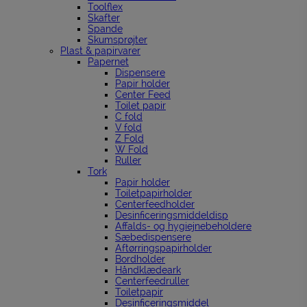
Toolflex
Skafter
Spande
Skumsprøjter
Plast & papirvarer
Papernet
Dispensere
Papir holder
Center Feed
Toilet papir
C fold
V fold
Z Fold
W Fold
Ruller
Tork
Papir holder
Toiletpapirholder
Centerfeedholder
Desinficeringsmiddeldisp
Affalds- og hygiejnebeholdere
Sæbedispensere
Aftørringspapirholder
Bordholder
Håndklædeark
Centerfeedruller
Toiletpapir
Desinficeringsmiddel