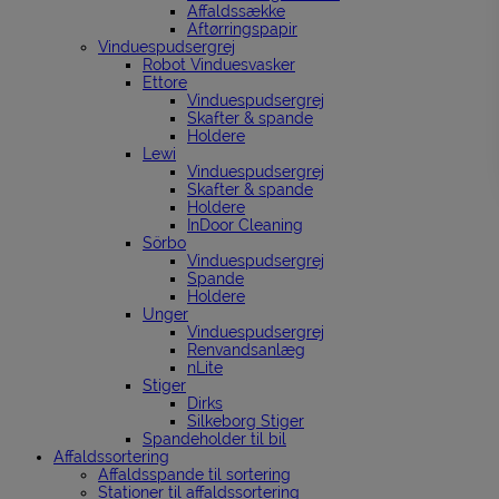
Affaldssække
Aftørringspapir
Vinduespudsergrej
Robot Vinduesvasker
Ettore
Vinduespudsergrej
Skafter & spande
Holdere
Lewi
Vinduespudsergrej
Skafter & spande
Holdere
InDoor Cleaning
Sörbo
Vinduespudsergrej
Spande
Holdere
Unger
Vinduespudsergrej
Renvandsanlæg
nLite
Stiger
Dirks
Silkeborg Stiger
Spandeholder til bil
Affaldssortering
Affaldsspande til sortering
Stationer til affaldssortering