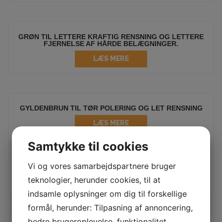
GRØN TIL LETTERE KRAFTIG RENSNING OG LETTERE
FJERNELSE AF HÅRDE BELÆGNINGER.
LÆS MERE
GYLDENBRUN TIL TØR POLERING OG LET RENSNING
LÆS MERE
Samtykke til cookies
HVID TIL POLERING. EN EXTRA FIN PAD/RONDEL SOM
Vi og vores samarbejdspartnere bruger
GIVER EN HØJ GLANS/FINISH.
teknologier, herunder cookies, til at
LÆS MERE
indsamle oplysninger om dig til forskellige
formål, herunder: Tilpasning af annoncering,
bedre brugeroplevelse, funktionalitet,