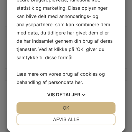
NATURLIGT HÅR – ULTRA HIGH SPEED.
statistik og marketing. Disse oplysninger
LÆS MERE
kan blive delt med annoncerings- og
analysepartnere, som kan kombinere dem
med data, du tidligere har givet dem eller
de har indsamlet gennem din brug af deres
RØD TIL SPRAYPOLERING OG LETTERE AFSKURING.
tjenester. Ved at klikke på 'OK' giver du
LÆS MERE
samtykke til disse formål.
Læs mere om vores brug af cookies og
behandling af persondata
her
.
SORT TIL KRAFTIG RENSNING OG FJERNELSE AF
HÅRDE BELÆGNINGER.
VIS
DETALJER
LÆS MERE
JA
NEJ
OK
JA
NEJ
NØDVENDIGE
PRÆFERENCER
AFVIS ALLE
JA
NEJ
JA
NEJ