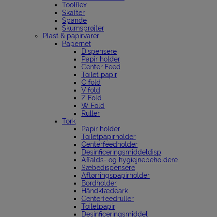
Toolflex
Skafter
Spande
Skumsprøjter
Plast & papirvarer
Papernet
Dispensere
Papir holder
Center Feed
Toilet papir
C fold
V fold
Z Fold
W Fold
Ruller
Tork
Papir holder
Toiletpapirholder
Centerfeedholder
Desinficeringsmiddeldisp
Affalds- og hygiejnebeholdere
Sæbedispensere
Aftørringspapirholder
Bordholder
Håndklædeark
Centerfeedruller
Toiletpapir
Desinficeringsmiddel