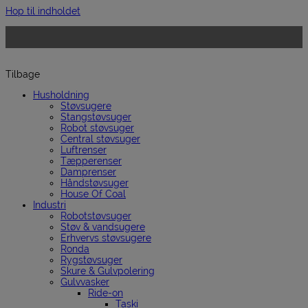
Hop til indholdet
Tilbage
Husholdning
Støvsugere
Stangstøvsuger
Robot støvsuger
Central støvsuger
Luftrenser
Tæpperenser
Damprenser
Håndstøvsuger
House Of Coal
Industri
Robotstøvsuger
Støv & vandsugere
Erhvervs støvsugere
Ronda
Rygstøvsuger
Skure & Gulvpolering
Gulvvasker
Ride-on
Taski