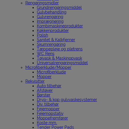
Rengøringsmidler
Grundrengøringsmiddel
Gulvbehandling
Gulvrengøring
Imprægnering
Kombimaskineprodukter
Køkkenprodukter
Polish
Sanitet & Kalkfjerner
Skumrengøring
Tæppepleje og pletrens
WC Rens
Tøjvask & Maskinopvask
Universalrengøringsmiddel
Microfiberklude/Mopper
Microfiberklude
Mopper
Rekvisitter
Auto tilbehør
Afstøver
Børster
Dryp- & kop gulvvaskesystemer
Div. tilbehør
Fejemopper
Fejemopstativ
Moppefremfører
Koste mm.
Tender Power Pads