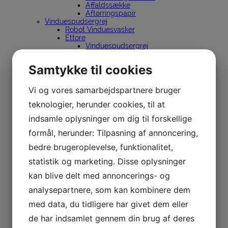
Affaldssække
Aftørringspapir
Vinduespudsergrej
Robot Vinduesvasker
Ettore
Vinduespudsergrej
Skafter & spande
Holdere
Samtykke til cookies
Lewi
Vinduespudsergrej
Skafter & spande
Vi og vores samarbejdspartnere bruger
Holdere
InDoor Cleaning
teknologier, herunder cookies, til at
Sörbo
indsamle oplysninger om dig til forskellige
Vinduespudsergrej
Spande
formål, herunder: Tilpasning af annoncering,
Holdere
Unger
bedre brugeroplevelse, funktionalitet,
Vinduespudsergrej
Renvandsanlæg
statistik og marketing. Disse oplysninger
nLite
kan blive delt med annoncerings- og
Stiger
Dirks
analysepartnere, som kan kombinere dem
Silkeborg Stiger
Spandeholder til bil
med data, du tidligere har givet dem eller
Affaldssortering
Affaldsspande til sortering
de har indsamlet gennem din brug af deres
Stationer til affaldssortering