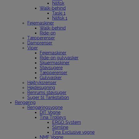
Nilfisk
Walk-behind
Taski 1
Nilfisk 1
Fejemaskiner
Walk-behind
Ride-on
Tæpperenser
Damprenser
Viper
Fejemaskiner
Ride-on gulvvasker
Skuermaskiner
Støvsugere
Tæpperenser
Gulvvasker
Højtryksrenser
Højdesugning
Renrums støvsuger
Suger til Tankstation
Rengøring
Rengøringsvogne
DIT Vogne
Tina Trolleys
ERGO System
Slimline
Tina Exclusive vogne
NMF Vogne