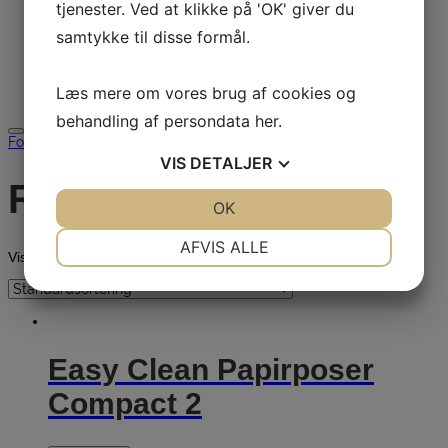
tjenester. Ved at klikke på 'OK' giver du
Download
Udlejning
samtykke til disse formål.
Brugt
Restsalg
Kontakt
Læs mere om vores brug af cookies og
Søg efter:
behandling af persondata
her
.
Forside
/ Restsalg
VIS
DETALJER
Restsalg
JA
NEJ
OK
JA
NEJ
NØDVENDIGE
PRÆFERENCER
AFVIS ALLE
Viser alle 8 resultater
JA
NEJ
JA
NEJ
MARKETING
STATISTIK
Easy Clean Papirposer
Compact 2