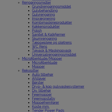
Rengøringsmidler
Grundrengøringsmiddel
Gulvbehandling
Gulvrengøring
Imprægnering
Kombimaskineprodukter
Køkkenprodukter
Polish
Sanitet & Kalkfjerner
Skumrengøring
Tæppepleje og pletrens
WC Rens
Tøjvask & Maskinopvask
Universalrengøringsmiddel
Microfiberklude/Mopper
Microfiberklude
Mopper
Rekvisitter
Auto tilbehør
Afstøver
Børster
Dryp- & kop gulvvaskesystemer
Div. tilbehør
Fejemopper
Fejemopstativ
Moppefremfører
Koste mm.
Tender Power Pads