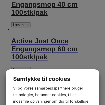
Engangsmop 40 cm
100stk/pak
Læs mere
Activa Just Once
Engangsmop 60 cm
100stk/pak
Læs mere
Samtykke til cookies
Activa Just Once Våd
Vi og vores samarbejdspartnere bruger
Engangsmop 40 cm
teknologier, herunder cookies, til at
100stk/pak
indsamle oplysninger om dig til forskellige