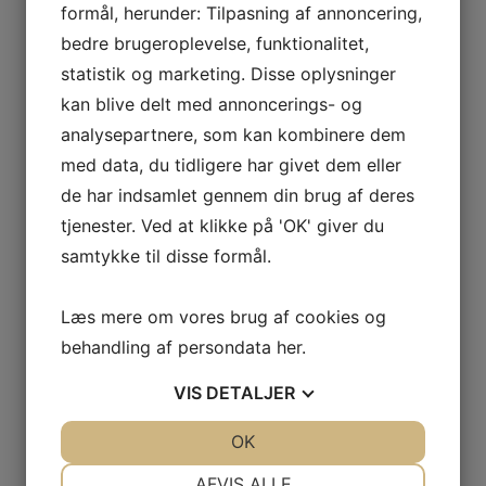
formål, herunder: Tilpasning af annoncering,
Læs mere
bedre brugeroplevelse, funktionalitet,
statistik og marketing. Disse oplysninger
kan blive delt med annoncerings- og
Activa Just Once Våd
analysepartnere, som kan kombinere dem
Engangsmop 60 cm
med data, du tidligere har givet dem eller
100stk/pak
de har indsamlet gennem din brug af deres
tjenester. Ved at klikke på 'OK' giver du
Læs mere
samtykke til disse formål.
Bona Reservedele dunk
Læs mere om vores brug af cookies og
behandling af persondata
her
.
Læs mere
VIS
DETALJER
JA
NEJ
OK
JA
NEJ
Champion Green Mop, 40
NØDVENDIGE
PRÆFERENCER
AFVIS ALLE