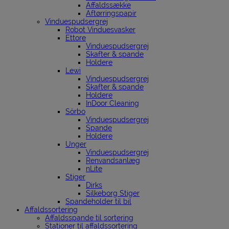
Affaldssække
Aftørringspapir
Vinduespudsergrej
Robot Vinduesvasker
Ettore
Vinduespudsergrej
Skafter & spande
Holdere
Lewi
Vinduespudsergrej
Skafter & spande
Holdere
InDoor Cleaning
Sörbo
Vinduespudsergrej
Spande
Holdere
Unger
Vinduespudsergrej
Renvandsanlæg
nLite
Stiger
Dirks
Silkeborg Stiger
Spandeholder til bil
Affaldssortering
Affaldsspande til sortering
Stationer til affaldssortering