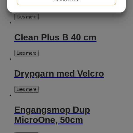
cm
JA
NEJ
JA
NEJ
Læs mere
MARKETING
STATISTIK
Clean Plus B 40 cm
Læs mere
Drypgarn med Velcro
Læs mere
Engangsmop Dup
MicroOne, 50cm