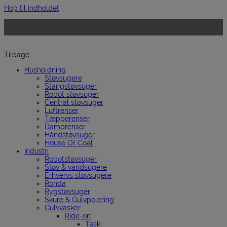
Hop til indholdet
Tilbage
Husholdning
Støvsugere
Stangstøvsuger
Robot støvsuger
Central støvsuger
Luftrenser
Tæpperenser
Damprenser
Håndstøvsuger
House Of Coal
Industri
Robotstøvsuger
Støv & vandsugere
Erhvervs støvsugere
Ronda
Rygstøvsuger
Skure & Gulvpolering
Gulvvasker
Ride-on
Taski