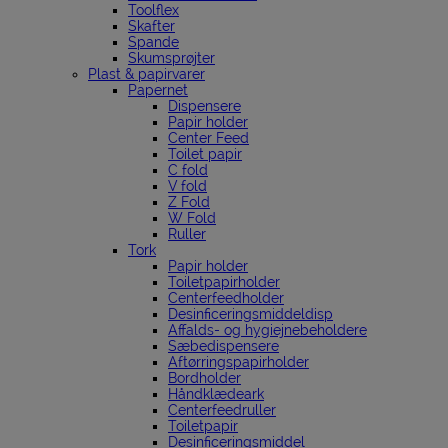
Toolflex
Skafter
Spande
Skumsprøjter
Plast & papirvarer
Papernet
Dispensere
Papir holder
Center Feed
Toilet papir
C fold
V fold
Z Fold
W Fold
Ruller
Tork
Papir holder
Toiletpapirholder
Centerfeedholder
Desinficeringsmiddeldisp
Affalds- og hygiejnebeholdere
Sæbedispensere
Aftørringspapirholder
Bordholder
Håndklædeark
Centerfeedruller
Toiletpapir
Desinficeringsmiddel