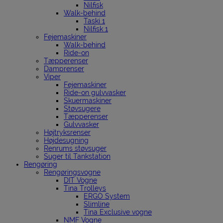
Nilfisk
Walk-behind
Taski 1
Nilfisk 1
Fejemaskiner
Walk-behind
Ride-on
Tæpperenser
Damprenser
Viper
Fejemaskiner
Ride-on gulvvasker
Skuermaskiner
Støvsugere
Tæpperenser
Gulvvasker
Højtryksrenser
Højdesugning
Renrums støvsuger
Suger til Tankstation
Rengøring
Rengøringsvogne
DIT Vogne
Tina Trolleys
ERGO System
Slimline
Tina Exclusive vogne
NMF Vogne