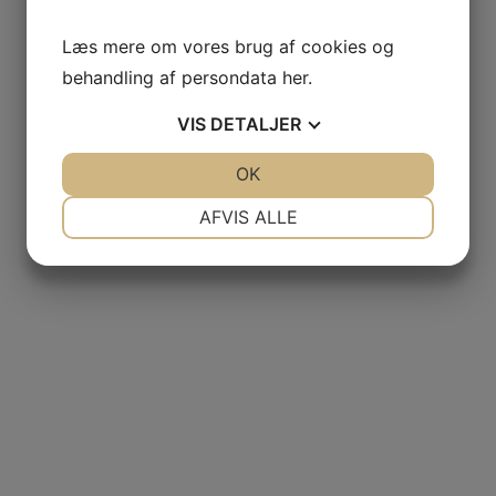
Læs mere om vores brug af cookies og
behandling af persondata
her
.
VIS
DETALJER
JA
NEJ
OK
JA
NEJ
NØDVENDIGE
PRÆFERENCER
AFVIS ALLE
JA
NEJ
JA
NEJ
MARKETING
STATISTIK