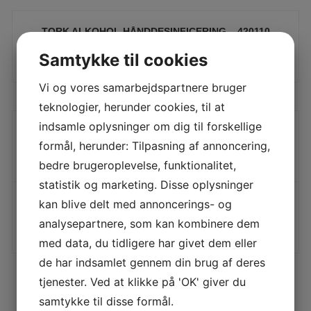
TORK ALKOHOL HÅNDDESINFICERING – 420110
LÆS MERE
Samtykke til cookies
Vi og vores samarbejdspartnere bruger
teknologier, herunder cookies, til at
indsamle oplysninger om dig til forskellige
TORK ALKOHOL HÅNDDESINFICERING 500 ML – 511110
formål, herunder: Tilpasning af annoncering,
LÆS MERE
bedre brugeroplevelse, funktionalitet,
statistik og marketing. Disse oplysninger
TORK ALKOHOL HÅNDDESINFICERINGSGEL, S1 –
kan blive delt med annoncerings- og
420103
analysepartnere, som kan kombinere dem
LÆS MERE
med data, du tidligere har givet dem eller
de har indsamlet gennem din brug af deres
tjenester. Ved at klikke på 'OK' giver du
samtykke til disse formål.