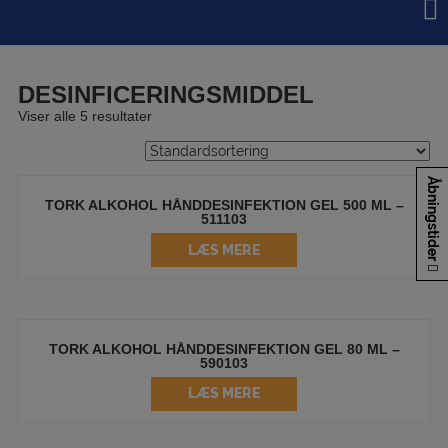
Hop
til
indholdet
DESINFICERINGSMIDDEL
Viser alle 5 resultater
Åbningstider
TORK ALKOHOL HÅNDDESINFEKTION GEL 500 ML –
511103
LÆS MERE
TORK ALKOHOL HÅNDDESINFEKTION GEL 80 ML –
590103
LÆS MERE