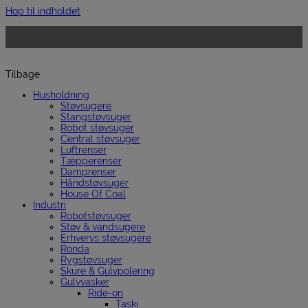
Hop til indholdet
Tilbage
Husholdning
Støvsugere
Stangstøvsuger
Robot støvsuger
Central støvsuger
Luftrenser
Tæpperenser
Damprenser
Håndstøvsuger
House Of Coal
Industri
Robotstøvsuger
Støv & vandsugere
Erhvervs støvsugere
Ronda
Rygstøvsuger
Skure & Gulvpolering
Gulvvasker
Ride-on
Taski