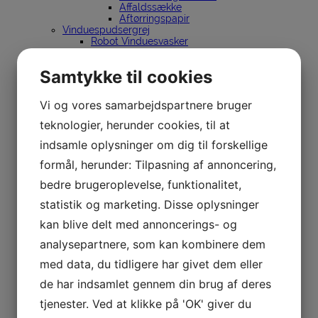
Affaldssække
Aftørringspapir
Vinduespudsergrej
Robot Vinduesvasker
Ettore
Vinduespudsergrej
Samtykke til cookies
Skafter & spande
Holdere
Lewi
Vi og vores samarbejdspartnere bruger
Vinduespudsergrej
Skafter & spande
teknologier, herunder cookies, til at
Holdere
indsamle oplysninger om dig til forskellige
InDoor Cleaning
Sörbo
formål, herunder: Tilpasning af annoncering,
Vinduespudsergrej
Spande
bedre brugeroplevelse, funktionalitet,
Holdere
Unger
statistik og marketing. Disse oplysninger
Vinduespudsergrej
kan blive delt med annoncerings- og
Renvandsanlæg
nLite
analysepartnere, som kan kombinere dem
Stiger
Dirks
med data, du tidligere har givet dem eller
Silkeborg Stiger
Spandeholder til bil
de har indsamlet gennem din brug af deres
Affaldssortering
tjenester. Ved at klikke på 'OK' giver du
Affaldsspande til sortering
Stationer til affaldssortering