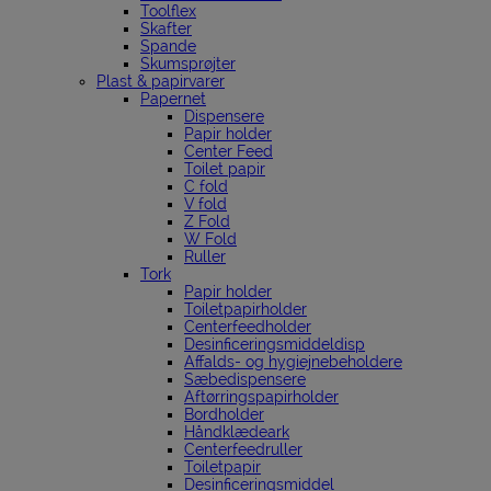
Toolflex
Skafter
Spande
Skumsprøjter
Plast & papirvarer
Papernet
Dispensere
Papir holder
Center Feed
Toilet papir
C fold
V fold
Z Fold
W Fold
Ruller
Tork
Papir holder
Toiletpapirholder
Centerfeedholder
Desinficeringsmiddeldisp
Affalds- og hygiejnebeholdere
Sæbedispensere
Aftørringspapirholder
Bordholder
Håndklædeark
Centerfeedruller
Toiletpapir
Desinficeringsmiddel