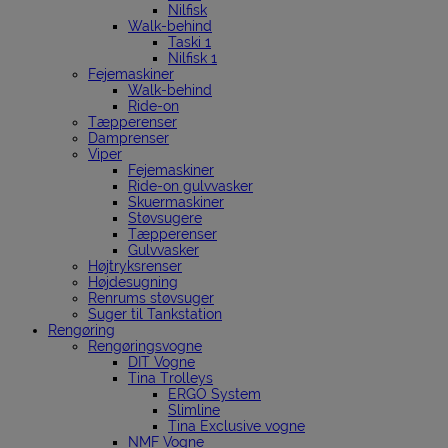
Nilfisk
Walk-behind
Taski 1
Nilfisk 1
Fejemaskiner
Walk-behind
Ride-on
Tæpperenser
Damprenser
Viper
Fejemaskiner
Ride-on gulvvasker
Skuermaskiner
Støvsugere
Tæpperenser
Gulvvasker
Højtryksrenser
Højdesugning
Renrums støvsuger
Suger til Tankstation
Rengøring
Rengøringsvogne
DIT Vogne
Tina Trolleys
ERGO System
Slimline
Tina Exclusive vogne
NMF Vogne