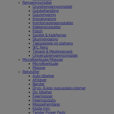
Rengøringsmidler
Grundrengøringsmiddel
Gulvbehandling
Gulvrengøring
Imprægnering
Kombimaskineprodukter
Køkkenprodukter
Polish
Sanitet & Kalkfjerner
Skumrengøring
Tæppepleje og pletrens
WC Rens
Tøjvask & Maskinopvask
Universalrengøringsmiddel
Microfiberklude/Mopper
Microfiberklude
Mopper
Rekvisitter
Auto tilbehør
Afstøver
Børster
Dryp- & kop gulvvaskesystemer
Div. tilbehør
Fejemopper
Fejemopstativ
Moppefremfører
Koste mm.
Tender Power Pads