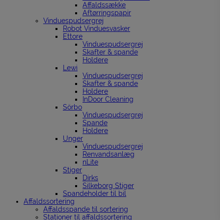
Affaldssække
Aftørringspapir
Vinduespudsergrej
Robot Vinduesvasker
Ettore
Vinduespudsergrej
Skafter & spande
Holdere
Lewi
Vinduespudsergrej
Skafter & spande
Holdere
InDoor Cleaning
Sörbo
Vinduespudsergrej
Spande
Holdere
Unger
Vinduespudsergrej
Renvandsanlæg
nLite
Stiger
Dirks
Silkeborg Stiger
Spandeholder til bil
Affaldssortering
Affaldsspande til sortering
Stationer til affaldssortering