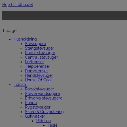
Hop til indholdet
Tilbage
Husholdning
Støvsugere
Stangstøvsuger
Robot støvsuger
Central støvsuger
Luftrenser
Tæpperenser
Damprenser
Håndstøvsuger
House Of Coal
Industri
Robotstøvsuger
Støv & vandsugere
Erhvervs støvsugere
Ronda
Rygstøvsuger
Skure & Gulvpolering
Gulvvasker
Ride-on
Taski