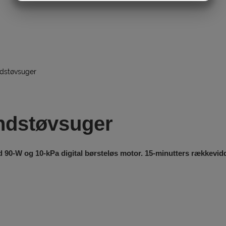
MARKETING
STATISTIK
dstøvsuger
ndstøvsuger
-W og 10-kPa digital børsteløs motor. 15-minutters rækkevidde.