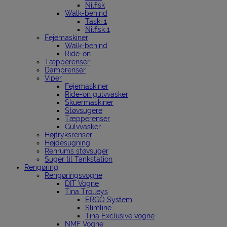
Nilfisk
Walk-behind
Taski 1
Nilfisk 1
Fejemaskiner
Walk-behind
Ride-on
Tæpperenser
Damprenser
Viper
Fejemaskiner
Ride-on gulvvasker
Skuermaskiner
Støvsugere
Tæpperenser
Gulvvasker
Højtryksrenser
Højdesugning
Renrums støvsuger
Suger til Tankstation
Rengøring
Rengøringsvogne
DIT Vogne
Tina Trolleys
ERGO System
Slimline
Tina Exclusive vogne
NMF Vogne