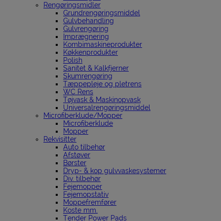
Rengøringsmidler
Grundrengøringsmiddel
Gulvbehandling
Gulvrengøring
Imprægnering
Kombimaskineprodukter
Køkkenprodukter
Polish
Sanitet & Kalkfjerner
Skumrengøring
Tæppepleje og pletrens
WC Rens
Tøjvask & Maskinopvask
Universalrengøringsmiddel
Microfiberklude/Mopper
Microfiberklude
Mopper
Rekvisitter
Auto tilbehør
Afstøver
Børster
Dryp- & kop gulvvaskesystemer
Div. tilbehør
Fejemopper
Fejemopstativ
Moppefremfører
Koste mm.
Tender Power Pads