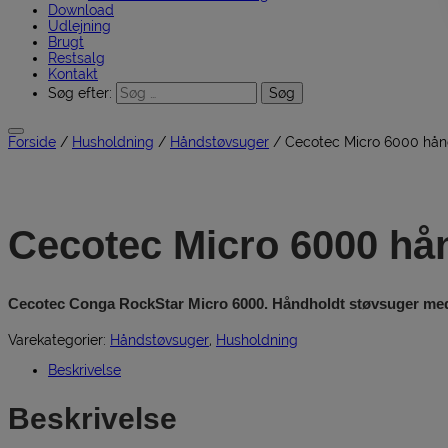
Download
Udlejning
Brugt
Restsalg
Kontakt
Søg efter:
Forside
/
Husholdning
/
Håndstøvsuger
/ Cecotec Micro 6000 hån
Cecotec Micro 6000 hå
Cecotec Conga RockStar Micro 6000. Håndholdt støvsuger med 90
Varekategorier:
Håndstøvsuger
,
Husholdning
Beskrivelse
Beskrivelse