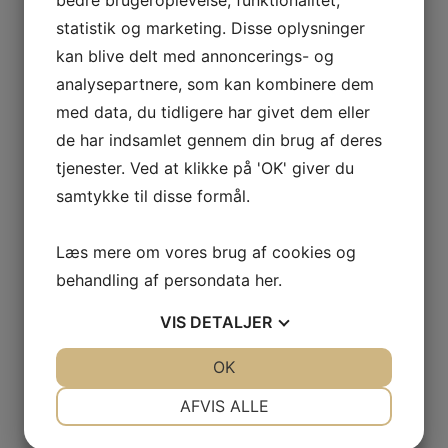
bedre brugeroplevelse, funktionalitet,
statistik og marketing. Disse oplysninger
kan blive delt med annoncerings- og
analysepartnere, som kan kombinere dem
med data, du tidligere har givet dem eller
de har indsamlet gennem din brug af deres
tjenester. Ved at klikke på 'OK' giver du
samtykke til disse formål.
Læs mere om vores brug af cookies og
behandling af persondata
her
.
VIS
DETALJER
JA
NEJ
OK
JA
NEJ
NØDVENDIGE
PRÆFERENCER
AFVIS ALLE
JA
NEJ
JA
NEJ