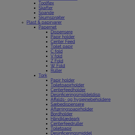
Toolflex
Skafter
Spande
Skumsprøjter
Plast & papirvarer
Papernet
Dispensere
Papir holder
Center Feed
Toilet papir
C fold
V fold
Z Fold
W Fold
Ruller
Tork
Papir holder
Toiletpapirholder
Centerfeedholder
Desinficeringsmiddeldisp
Affalds- og hygiejnebeholdere
Sæbedispensere
Aftørringspapirholder
Bordholder
Håndklædeark
Centerfeedruller
Toiletpapir
Desinficeringsmiddel