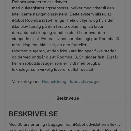
Robotstøvsugeren er udstyret
med gulvregistreringssensorer, hvilket medvirker til den
intelligente navigationssystem. Dette system sikrer, at
iRobot Roomba i3154 rengør hele dit hjem, og hvis den
ikke blev færdig på den første opladning, så lader
den automatisk op og vender retur til der hvor den
stoppede sidst. En reaktiv sensorteknologi gør Roomba i3
mere klog end hidtil set, da den fortæller
robotstøvsugeren, at den ikke køre ind specifikke steder,
og derved undgår du at Roomba i3154 sidder fast. Du får
her en robotstøvsuger som er fyldt med brugbar
teknologi, som virkelig leverer et flot resultat.
Varekategorier:
Husholdning
,
Robot støvsuger
Beskrivelse
BESKRIVELSE
Med 30 års erfaring i bagagen har iRobot udviklet en effektiv-
og logisktænkende robotstøvsuger ved navn iRobot Roomba