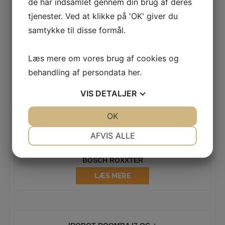
de har indsamlet gennem din brug af deres
tjenester. Ved at klikke på 'OK' giver du
samtykke til disse formål.
ROOMBA COMBO J7
LÆS MERE
Læs mere om vores brug af cookies og
behandling af persondata
her
.
VIS
DETALJER
ROOMBA JET M6 HVID KÆMPE TILBUD 2999.-
LÆS MERE
JA
NEJ
OK
JA
NEJ
NØDVENDIGE
PRÆFERENCER
AFVIS ALLE
JA
NEJ
JA
NEJ
BOSCH ROXXTER
MARKETING
STATISTIK
LÆS MERE