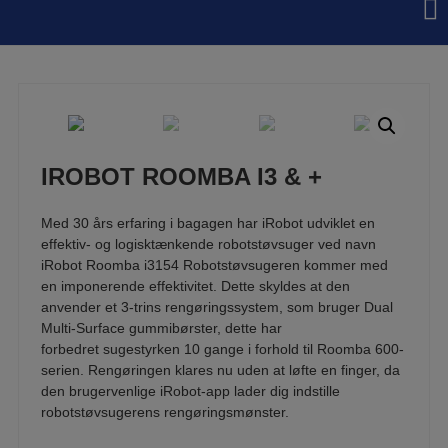
Hop
til
indholdet
IROBOT ROOMBA I3 & +
Med 30 års erfaring i bagagen har iRobot udviklet en
effektiv- og logisktænkende robotstøvsuger ved navn
iRobot Roomba i3154 Robotstøvsugeren kommer med
en imponerende effektivitet. Dette skyldes at den
anvender et 3-trins rengøringssystem, som bruger Dual
Multi-Surface gummibørster, dette har
forbedret sugestyrken 10 gange i forhold til Roomba 600-
serien. Rengøringen klares nu uden at løfte en finger, da
den brugervenlige iRobot-app lader dig indstille
robotstøvsugerens rengøringsmønster.