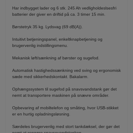
Har indbygget lader og 6 stk. 245 Ah vedligholdeslsesfri
batterier der giver en driftid på ca. 3 timer 15 min.
Børstetryk 35 kg. Lydsvag (69 dB(A)).
Intuitivt betjeningspanel, enkeltknapbetjening og
brugervenlig indstillingsmenu.
Mekanisk løft/sænkning af børster og sugefod.
Automatisk hastighedssænkning ved sving og ergonomisk
sæde med sikkerhedskontakt. Bakalarm.
Ophængssystem til sugefod på snavsvandstank gør det
nemt at transportere maskinen på snævre områder.
Opbevaring af mobiltelefon og småting, hvor USB-stikket
er en hurtig opladningsløsning.
Særdeles brugervenlig med stort tankdæksel, der gør det
nemt at rengøre snavsevandstanken.