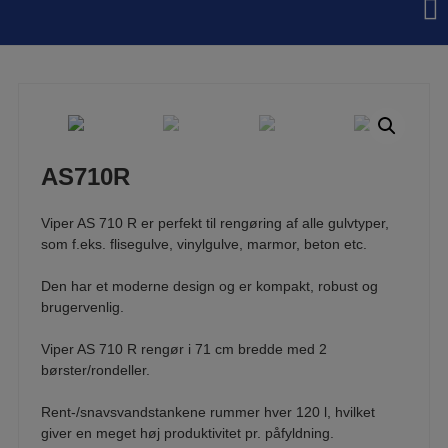
Hop
til
indholdet
AS710R
Viper AS 710 R er perfekt til rengøring af alle gulvtyper,
som f.eks. flisegulve, vinylgulve, marmor, beton etc.
Den har et moderne design og er kompakt, robust og
brugervenlig.
Viper AS 710 R rengør i 71 cm bredde med 2
børster/rondeller.
Rent-/snavsvandstankene rummer hver 120 l, hvilket
giver en meget høj produktivitet pr. påfyldning.