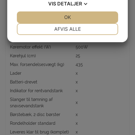
390x590x350
VIS
DETALJER
(mm)
6V 245Ah/C20 AGM
JA
NEJ
OK
JA
NEJ
Batteri, type
4PCS
NØDVENDIGE
PRÆFERENCER
AFVIS ALLE
Ladesystem
24V 25A
Max. hastighed (km/t)
6km/h
JA
NEJ
JA
NEJ
Køremotor effekt (W)
500W
MARKETING
STATISTIK
Kørehjul (cm)
25
Max. forsendelsesvægt (kg)
435
Lader
x
Batteri-drevet
x
Indikator for rentvandstank
x
Slanger til tømning af
x
snavsevandstank
Børstebæk, 2 disc børster
x
Rondelholder standard
x
Leveres klar til brug (komplet)
x