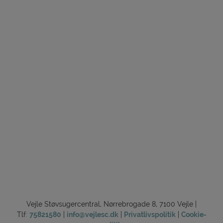
Vejle Støvsugercentral, Nørrebrogade 8, 7100 Vejle |
Tlf:
75821580
|
info@vejlesc.dk
|
Privatlivspolitik
|
Cookie-