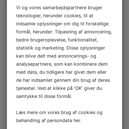
Børstemotor, hastighed (RPM)
204
Vi og vores samarbejdspartnere bruger
Kapacitet (m²/t)
4413 sq m/h
teknologier, herunder cookies, til at
Børste, diameter (mm)
355 * 2
indsamle oplysninger om dig til forskellige
Børstemotor, tryk (kg)
35
formål, herunder: Tilpasning af annoncering,
Max. stigning ved transport (%)
10%
bedre brugeroplevelse, funktionalitet,
Nettovægt (kg)
225
statistik og marketing. Disse oplysninger
Lydtrykniveau (dB(A))
69
kan blive delt med annoncerings- og
Dimensioner, L x B x H (mm)
1730x810x1410(package)
analysepartnere, som kan kombinere dem
Rentvandstank (l)
120
med data, du tidligere har givet dem eller
Snavsevandstank (l)
120
de har indsamlet gennem din brug af deres
Vaskebredde (mm)
710mm
tjenester. Ved at klikke på 'OK' giver du
Sugefodsbredde (mm)
940
samtykke til disse formål.
Sugemotor, effekt (W)
500W
Børstemotor, effekt (W)
2X300W
Læs mere om vores brug af cookies og
behandling af persondata
her
.
Vakuum (mm H2O)
1800
Batteriholder størrelse, L x B x H