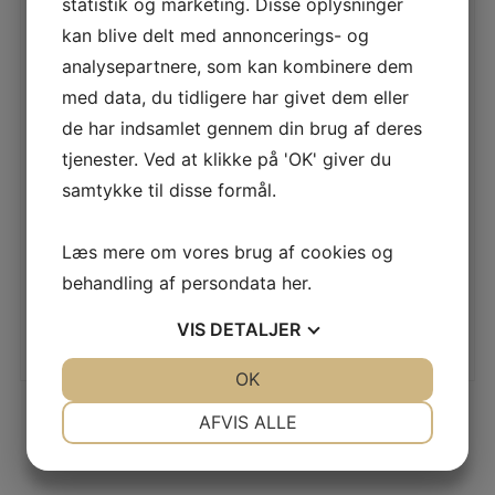
statistik og marketing. Disse oplysninger
kan blive delt med annoncerings- og
analysepartnere, som kan kombinere dem
TORK SOFT MID-SIZE TOILETPAPIR PREMIUM –
127520
med data, du tidligere har givet dem eller
LÆS MERE
de har indsamlet gennem din brug af deres
tjenester. Ved at klikke på 'OK' giver du
samtykke til disse formål.
TORK TOILETPAPIR ADVANCED – 2-LAGS, T4 –
Læs mere om vores brug af cookies og
110284
behandling af persondata
her
.
LÆS MERE
VIS
DETALJER
JA
NEJ
OK
JA
NEJ
NØDVENDIGE
PRÆFERENCER
AFVIS ALLE
JA
NEJ
JA
NEJ
MARKETING
STATISTIK