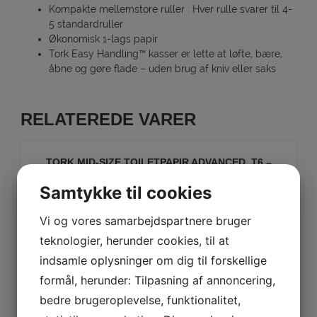
Kompakte mellemstore ruller : Hver rulle svarer til 4-
5 standardruller
Økonomisk 1-lags papir
Tork Easy Handling™ kasser er lette at løfte, bære,
åbne og gøre flade – uden brug af kniv eller saks
RELATEREDE VARER
TORK MID-SIZE TOILETPAPIR ADVANCED, T6 –
127530
Samtykke til cookies
LÆS MERE
Vi og vores samarbejdspartnere bruger
teknologier, herunder cookies, til at
indsamle oplysninger om dig til forskellige
TORK MINI JUMBO TOILETPAPIR ADVANCED, T2 –
120280
formål, herunder: Tilpasning af annoncering,
LÆS MERE
bedre brugeroplevelse, funktionalitet,