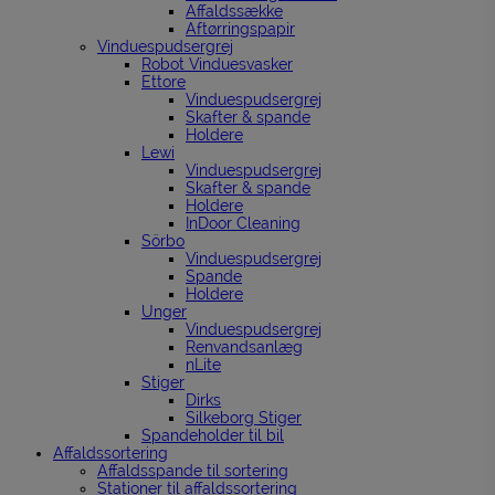
Affaldssække
Aftørringspapir
Vinduespudsergrej
Robot Vinduesvasker
Ettore
Vinduespudsergrej
Skafter & spande
Holdere
Lewi
Vinduespudsergrej
Skafter & spande
Holdere
InDoor Cleaning
Sörbo
Vinduespudsergrej
Spande
Holdere
Unger
Vinduespudsergrej
Renvandsanlæg
nLite
Stiger
Dirks
Silkeborg Stiger
Spandeholder til bil
Affaldssortering
Affaldsspande til sortering
Stationer til affaldssortering