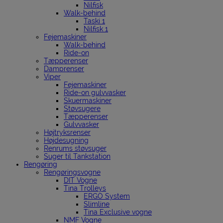
Nilfisk
Walk-behind
Taski 1
Nilfisk 1
Fejemaskiner
Walk-behind
Ride-on
Tæpperenser
Damprenser
Viper
Fejemaskiner
Ride-on gulvvasker
Skuermaskiner
Støvsugere
Tæpperenser
Gulvvasker
Højtryksrenser
Højdesugning
Renrums støvsuger
Suger til Tankstation
Rengøring
Rengøringsvogne
DIT Vogne
Tina Trolleys
ERGO System
Slimline
Tina Exclusive vogne
NMF Vogne