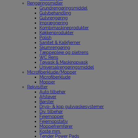
Rengøringsmidler
Grundrengøringsmiddel
Gulvbehandling
Gulvrengøring
Imprægnering
Kombimaskineprodukter
Køkkenprodukter
Polish
Sanitet & Kalkfjerner
Skumrengøring
Tæppepleje og pletrens
WC Rens
Tøjvask & Maskinopvask
Universalrengøringsmiddel
Microfiberklude/Mopper
Microfiberklude
Mopper
Rekvisitter
Auto tilbehør
Afstøver
Børster
Dryp- & kop gulvvaskesystemer
Div. tilbehør
Fejemopper
Fejemopstativ
Moppefremfører
Koste mm.
Tender Power Pads