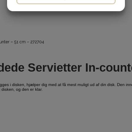
JA
NEJ
JA
NEJ
MARKETING
STATISTIK
ounter – 51 cm – 272704
dede Servietter In-coun
s i disken, hjælper dig med at få mest muligt ud af din disk. Den inno
 disken, og den er klar.