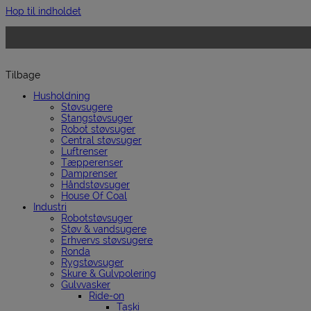
Hop til indholdet
Tilbage
Husholdning
Støvsugere
Stangstøvsuger
Robot støvsuger
Central støvsuger
Luftrenser
Tæpperenser
Damprenser
Håndstøvsuger
House Of Coal
Industri
Robotstøvsuger
Støv & vandsugere
Erhvervs støvsugere
Ronda
Rygstøvsuger
Skure & Gulvpolering
Gulvvasker
Ride-on
Taski