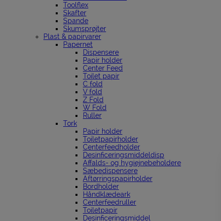
Toolflex
Skafter
Spande
Skumsprøjter
Plast & papirvarer
Papernet
Dispensere
Papir holder
Center Feed
Toilet papir
C fold
V fold
Z Fold
W Fold
Ruller
Tork
Papir holder
Toiletpapirholder
Centerfeedholder
Desinficeringsmiddeldisp
Affalds- og hygiejnebeholdere
Sæbedispensere
Aftørringspapirholder
Bordholder
Håndklædeark
Centerfeedruller
Toiletpapir
Desinficeringsmiddel