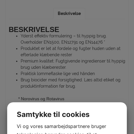
Beskrivelse
BESKRIVELSE
Yderst effektiv formulering – til hyppig brug.
Overholder EN1500, EN12791 og EN14476 *
Produktet er let at fordele og fugter huden uden at
efterlade klæbende rester
Premium kvalitet: Fugtgivende ingredienser til hyppig
brug uden klæberester.
Praktisk lommeflaske lige ved hånden
Brug biocider med forsigtighed. Læs altid etiket og
produktinformation før brug.
* Norovirus og Rotavirus
Samtykke til cookies
RELATEREDE VARER
Vi og vores samarbejdspartnere bruger