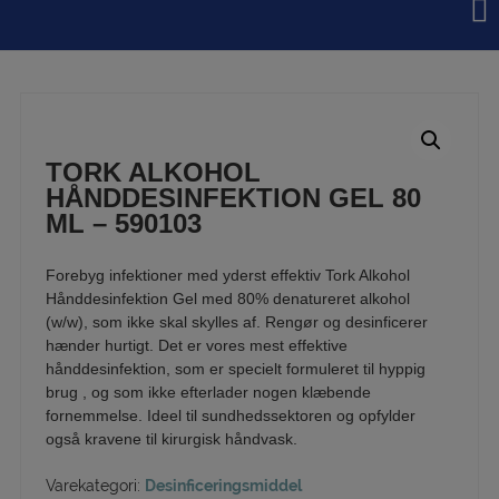
Hop
til
indholdet
TORK ALKOHOL
HÅNDDESINFEKTION GEL 80
ML – 590103
Forebyg infektioner med yderst effektiv Tork Alkohol
Hånddesinfektion Gel med 80% denatureret alkohol
(w/w), som ikke skal skylles af. Rengør og desinficerer
hænder hurtigt. Det er vores mest effektive
hånddesinfektion, som er specielt formuleret til hyppig
brug , og som ikke efterlader nogen klæbende
fornemmelse. Ideel til sundhedssektoren og opfylder
også kravene til kirurgisk håndvask.
Varekategori:
Desinficeringsmiddel