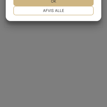
JA
NEJ
OK
JA
NEJ
LÆS MERE
NØDVENDIGE
PRÆFERENCER
AFVIS ALLE
JA
NEJ
JA
NEJ
MARKETING
STATISTIK