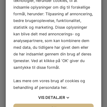
teknologier, herunder cookies, til at
TORK ALKOHOL HÅNDDESINFEKTION GEL 500 ML –
indsamle oplysninger om dig til forskellige
511103
formål, herunder: Tilpasning af annoncering,
LÆS MERE
bedre brugeroplevelse, funktionalitet,
statistik og marketing. Disse oplysninger
kan blive delt med annoncerings- og
TORK ALKOHOL HÅNDDESINFICERINGSGEL, S1 –
analysepartnere, som kan kombinere dem
420103
med data, du tidligere har givet dem eller
LÆS MERE
de har indsamlet gennem din brug af deres
tjenester. Ved at klikke på 'OK' giver du
samtykke til disse formål.
TORK ALKOHOL HÅNDDESINFICERING – 420110
LÆS MERE
Læs mere om vores brug af cookies og
behandling af persondata
her
.
VIS
DETALJER
TORK ALKOHOL HÅNDDESINFICERING 500 ML –
511110