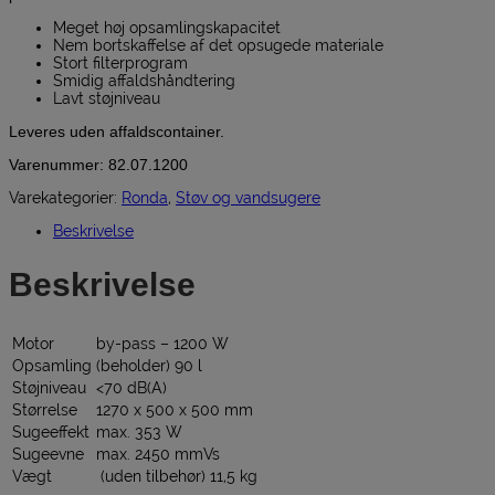
Meget høj opsamlingskapacitet
Nem bortskaffelse af det opsugede materiale
Stort filterprogram
Smidig affaldshåndtering
Lavt støjniveau
Leveres uden affaldscontainer.
Varenummer: 82.07.1200
Varekategorier:
Ronda
,
Støv og vandsugere
Beskrivelse
Beskrivelse
Motor
by-pass – 1200 W
Opsamling
(beholder) 90 l
Støjniveau
<70 dB(A)
Størrelse
1270 x 500 x 500 mm
Sugeeffekt
max. 353 W
Sugeevne
max. 2450 mmVs
Vægt
(uden tilbehør) 11,5 kg