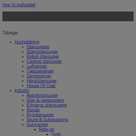
Hop til indholdet
Tilbage
Husholdning
Støvsugere
Stangstøvsuger
Robot støvsuger
Central støvsuger
Luftrenser
Tæpperenser
Damprenser
Håndstøvsuger
House Of Coal
Industri
Robotstøvsuger
Støv & vandsugere
Erhvervs støvsugere
Ronda
Rygstøvsuger
Skure & Gulvpolering
Gulvvasker
Ride-on
Taski