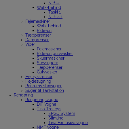
Nilfisk
Walk-behind
Taski 1
Nilfisk 1
Fejemaskiner
Walk-behind
Ride-on
Tæpperenser
Damprenser
Viper
Fejemaskiner
Ride-on gulvvasker
Skuermaskiner
Støvsugere
Tæpperenser
Gulvvasker
Højtryksrenser
Højdesugning
Renrums støvsuger
Suger til Tankstation
Rengøring
Rengøringsvogne
DIT Vogne
Tina Trolleys
ERGO System
Slimline
Tina Exclusive vogne
NMF Vogne