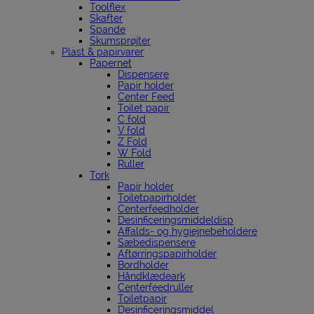
Toolflex
Skafter
Spande
Skumsprøjter
Plast & papirvarer
Papernet
Dispensere
Papir holder
Center Feed
Toilet papir
C fold
V fold
Z Fold
W Fold
Ruller
Tork
Papir holder
Toiletpapirholder
Centerfeedholder
Desinficeringsmiddeldisp
Affalds- og hygiejnebeholdere
Sæbedispensere
Aftørringspapirholder
Bordholder
Håndklædeark
Centerfeedruller
Toiletpapir
Desinficeringsmiddel