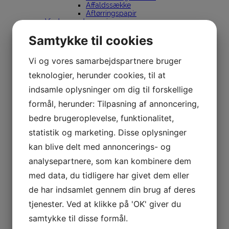
Affaldssække
Aftørringspapir
Vinduespudsergrej
Robot Vinduesvasker
Samtykke til cookies
Ettore
Vinduespudsergrej
Skafter & spande
Vi og vores samarbejdspartnere bruger
Holdere
Lewi
teknologier, herunder cookies, til at
Vinduespudsergrej
Skafter & spande
indsamle oplysninger om dig til forskellige
Holdere
formål, herunder: Tilpasning af annoncering,
InDoor Cleaning
Sörbo
bedre brugeroplevelse, funktionalitet,
Vinduespudsergrej
Spande
statistik og marketing. Disse oplysninger
Holdere
Unger
kan blive delt med annoncerings- og
Vinduespudsergrej
analysepartnere, som kan kombinere dem
Renvandsanlæg
nLite
med data, du tidligere har givet dem eller
Stiger
Dirks
de har indsamlet gennem din brug af deres
Silkeborg Stiger
Spandeholder til bil
tjenester. Ved at klikke på 'OK' giver du
Affaldssortering
samtykke til disse formål.
Affaldsspande til sortering
Stationer til affaldssortering