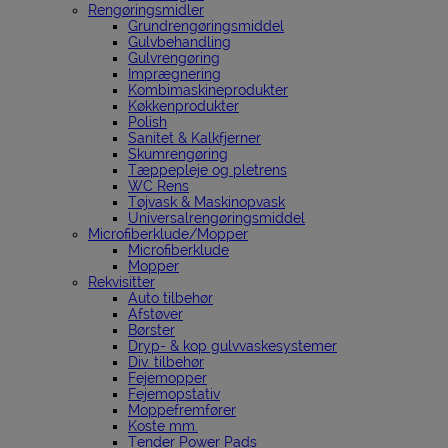
Rengøringsmidler
Grundrengøringsmiddel
Gulvbehandling
Gulvrengøring
Imprægnering
Kombimaskineprodukter
Køkkenprodukter
Polish
Sanitet & Kalkfjerner
Skumrengøring
Tæppepleje og pletrens
WC Rens
Tøjvask & Maskinopvask
Universalrengøringsmiddel
Microfiberklude/Mopper
Microfiberklude
Mopper
Rekvisitter
Auto tilbehør
Afstøver
Børster
Dryp- & kop gulvvaskesystemer
Div. tilbehør
Fejemopper
Fejemopstativ
Moppefremfører
Koste mm.
Tender Power Pads