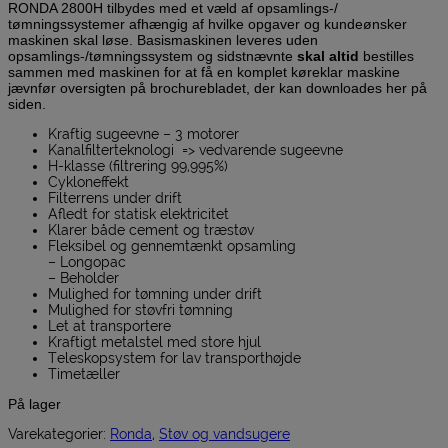
RONDA 2800H tilbydes med et væld af opsamlings-/
tømningssystemer afhængig af hvilke opgaver og kundeønsker
maskinen skal løse. Basismaskinen leveres uden
opsamlings-/tømningssystem og sidstnævnte
skal altid
bestilles
sammen med maskinen for at få en komplet køreklar maskine
jævnfør oversigten på brochurebladet, der kan downloades her på
siden.
Kraftig sugeevne – 3 motorer
Kanalfilterteknologi => vedvarende sugeevne
H-klasse (filtrering 99,995%)
Cykloneffekt
Filterrens under drift
Afledt for statisk elektricitet
Klarer både cement og træstøv
Fleksibel og gennemtænkt opsamling
– Longopac
– Beholder
Mulighed for tømning under drift
Mulighed for støvfri tømning
Let at transportere
Kraftigt metalstel med store hjul
Teleskopsystem for lav transporthøjde
Timetæller
På lager
Varekategorier:
Ronda
,
Støv og vandsugere