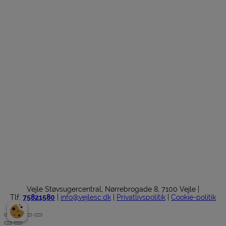
Vejle Støvsugercentral, Nørrebrogade 8, 7100 Vejle |
Tlf:
75821580
|
info@vejlesc.dk
|
Privatlivspolitik
|
Cookie-politik