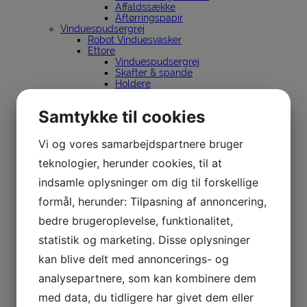
Affaldssække
Aftørringspapir
Vinduespudsergrej
Robot Vinduesvasker
Ettore
Vinduespudsergrej
Skafter & spande
Holdere
Lewi
Vinduespudsergrej
Samtykke til cookies
Skafter & spande
Holdere
InDoor Cleaning
Vi og vores samarbejdspartnere bruger
Sörbo
Vinduespudsergrej
teknologier, herunder cookies, til at
Spande
indsamle oplysninger om dig til forskellige
Holdere
Unger
formål, herunder: Tilpasning af annoncering,
Vinduespudsergrej
Renvandsanlæg
bedre brugeroplevelse, funktionalitet,
nLite
Stiger
statistik og marketing. Disse oplysninger
Dirks
kan blive delt med annoncerings- og
Silkeborg Stiger
Spandeholder til bil
analysepartnere, som kan kombinere dem
Affaldssortering
Affaldsspande til sortering
med data, du tidligere har givet dem eller
Stationer til affaldssortering