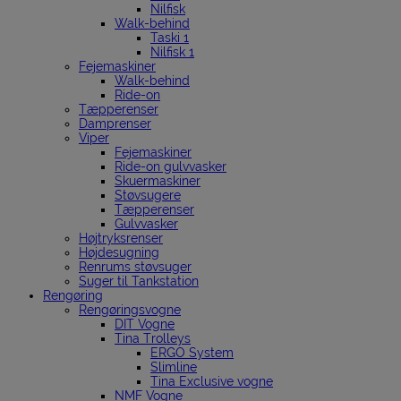
Nilfisk
Walk-behind
Taski 1
Nilfisk 1
Fejemaskiner
Walk-behind
Ride-on
Tæpperenser
Damprenser
Viper
Fejemaskiner
Ride-on gulvvasker
Skuermaskiner
Støvsugere
Tæpperenser
Gulvvasker
Højtryksrenser
Højdesugning
Renrums støvsuger
Suger til Tankstation
Rengøring
Rengøringsvogne
DIT Vogne
Tina Trolleys
ERGO System
Slimline
Tina Exclusive vogne
NMF Vogne