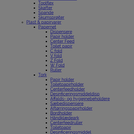
Toolflex
Skafter
Spande
Skumsprøjter
Plast & papirvarer
Papernet
Dispensere
Papir holder
Center Feed
Toilet papir
C fold
V fold
Z Fold
W Fold
Ruller
Tork
Papir holder
Toiletpapirholder
Centerfeedholder
Desinficeringsmiddeldisp
Affalds- og hygiejnebeholdere
Sæbedispensere
Aftørringspapirholder
Bordholder
Håndklædeark
Centerfeedruller
Toiletpapir
Desinficeringsmiddel