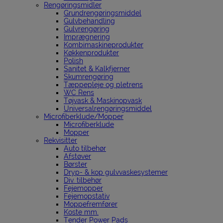
Rengøringsmidler
Grundrengøringsmiddel
Gulvbehandling
Gulvrengøring
Imprægnering
Kombimaskineprodukter
Køkkenprodukter
Polish
Sanitet & Kalkfjerner
Skumrengøring
Tæppepleje og pletrens
WC Rens
Tøjvask & Maskinopvask
Universalrengøringsmiddel
Microfiberklude/Mopper
Microfiberklude
Mopper
Rekvisitter
Auto tilbehør
Afstøver
Børster
Dryp- & kop gulvvaskesystemer
Div. tilbehør
Fejemopper
Fejemopstativ
Moppefremfører
Koste mm.
Tender Power Pads