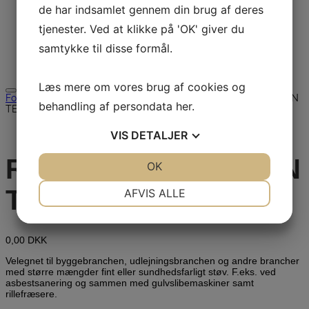
Download
de har indsamlet gennem din brug af deres
Udlejning
tjenester. Ved at klikke på 'OK' giver du
Brugt
Restsalg
samtykke til disse formål.
Kontakt
Søg efter:
Læs mere om vores brug af cookies og
Forside
/
Industri
/
Støv og vandsugere
/ RONDA 2800H GREEN
behandling af persondata
her
.
TECH
VIS
DETALJER
RONDA 2800H GREEN
JA
NEJ
OK
JA
NEJ
NØDVENDIGE
PRÆFERENCER
TECH
AFVIS ALLE
JA
NEJ
JA
NEJ
MARKETING
STATISTIK
0,00
DKK
Velegnet til byggebranchen, udlejningsbranchen og andre brancher
med større mængder fint eller sundhedsfarligt støv. F.eks. ved
asbestsanering og sammen med gulvslibemaskiner samt
rillefræsere.