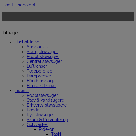
Hop til indholdet
Tilbage
Husholdning
Støvsugere
Stangstøvsuger
Robot støvsuger
Central støvsuger
Luftrenser
Tæpperenser
Damprenser
Håndstøvsuger
House Of Coal
Industri
Robotstøvsuger
Støv & vandsugere
Erhvervs støvsugere
Ronda
Rygstøvsuger
Skure & Gulvpolering
Gulvvasker
Ride-on
Taski