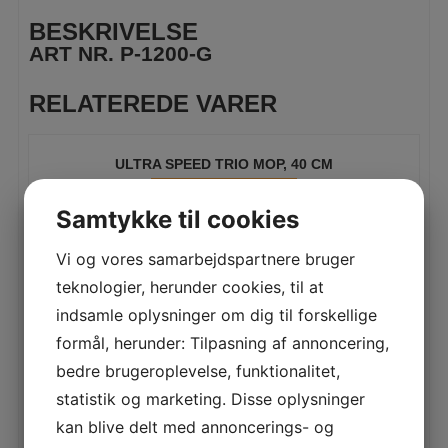
BESKRIVELSE
ART NR. P-1200-G
RELATEREDE VARER
ULTRA SPEED TRIO MOP, 40 CM
LÆS MERE
Samtykke til cookies
Vi og vores samarbejdspartnere bruger
teknologier, herunder cookies, til at
ACTIVA JUST ONCE VÅD ENGANGSMOP 60 CM
100STK/PAK
indsamle oplysninger om dig til forskellige
LÆS MERE
formål, herunder: Tilpasning af annoncering,
bedre brugeroplevelse, funktionalitet,
statistik og marketing. Disse oplysninger
kan blive delt med annoncerings- og
ACTIVA JUST ONCE VÅD ENGANGSMOP 40 CM