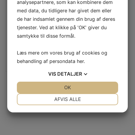
100STK/PAK
analysepartnere, som kan kombinere dem
med data, du tidligere har givet dem eller
LÆS MERE
de har indsamlet gennem din brug af deres
tjenester. Ved at klikke på 'OK' giver du
samtykke til disse formål.
LÆS MERE
Læs mere om vores brug af cookies og
behandling af persondata
her
.
VIS
DETALJER
JA
NEJ
OK
JA
NEJ
NØDVENDIGE
PRÆFERENCER
AFVIS ALLE
JA
NEJ
JA
NEJ
MARKETING
STATISTIK