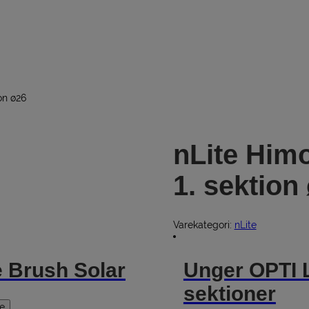
on ø26
nLite Himo
1. sektion
Varekategori:
nLite
e Brush Solar
Unger OPTI 
sektioner
e