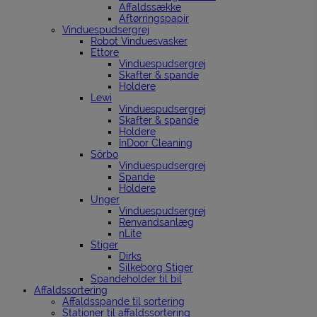
Affaldssække
Aftørringspapir
Vinduespudsergrej
Robot Vinduesvasker
Ettore
Vinduespudsergrej
Skafter & spande
Holdere
Lewi
Vinduespudsergrej
Skafter & spande
Holdere
InDoor Cleaning
Sörbo
Vinduespudsergrej
Spande
Holdere
Unger
Vinduespudsergrej
Renvandsanlæg
nLite
Stiger
Dirks
Silkeborg Stiger
Spandeholder til bil
Affaldssortering
Affaldsspande til sortering
Stationer til affaldssortering