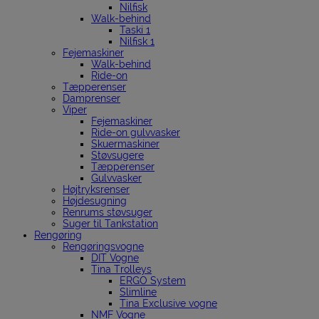
Nilfisk
Walk-behind
Taski 1
Nilfisk 1
Fejemaskiner
Walk-behind
Ride-on
Tæpperenser
Damprenser
Viper
Fejemaskiner
Ride-on gulvvasker
Skuermaskiner
Støvsugere
Tæpperenser
Gulvvasker
Højtryksrenser
Højdesugning
Renrums støvsuger
Suger til Tankstation
Rengøring
Rengøringsvogne
DIT Vogne
Tina Trolleys
ERGO System
Slimline
Tina Exclusive vogne
NMF Vogne