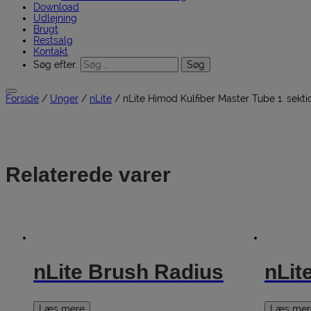
Download
Udlejning
Brugt
Restsalg
Kontakt
Søg efter:
Forside
/
Unger
/
nLite
/ nLite Himod Kulfiber Master Tube 1. sekti
Relaterede varer
nLite Brush Radius
nLit
Læs mere
Læs mer