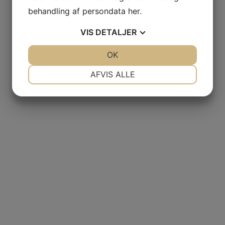
behandling af persondata
her
.
VIS
DETALJER
JA
NEJ
OK
JA
NEJ
NØDVENDIGE
PRÆFERENCER
AFVIS ALLE
JA
NEJ
JA
NEJ
MARKETING
STATISTIK