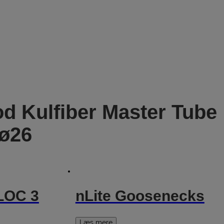
d Kulfiber Master Tube
 ø26
LOC 3
nLite Goosenecks
Læs mere