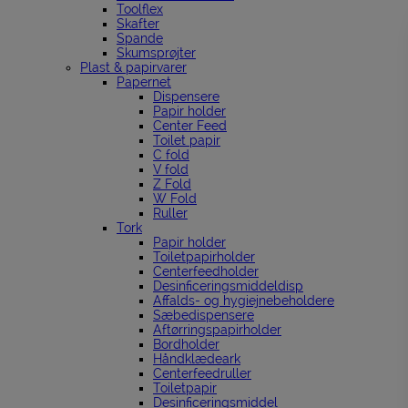
Toolflex
Skafter
Spande
Skumsprøjter
Plast & papirvarer
Papernet
Dispensere
Papir holder
Center Feed
Toilet papir
C fold
V fold
Z Fold
W Fold
Ruller
Tork
Papir holder
Toiletpapirholder
Centerfeedholder
Desinficeringsmiddeldisp
Affalds- og hygiejnebeholdere
Sæbedispensere
Aftørringspapirholder
Bordholder
Håndklædeark
Centerfeedruller
Toiletpapir
Desinficeringsmiddel