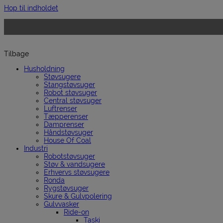
Hop til indholdet
Tilbage
Husholdning
Støvsugere
Stangstøvsuger
Robot støvsuger
Central støvsuger
Luftrenser
Tæpperenser
Damprenser
Håndstøvsuger
House Of Coal
Industri
Robotstøvsuger
Støv & vandsugere
Erhvervs støvsugere
Ronda
Rygstøvsuger
Skure & Gulvpolering
Gulvvasker
Ride-on
Taski