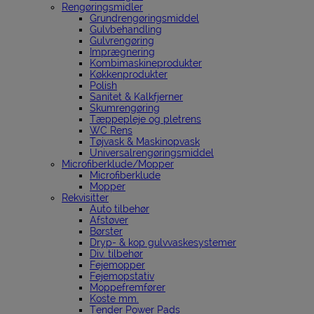
Rengøringsmidler
Grundrengøringsmiddel
Gulvbehandling
Gulvrengøring
Imprægnering
Kombimaskineprodukter
Køkkenprodukter
Polish
Sanitet & Kalkfjerner
Skumrengøring
Tæppepleje og pletrens
WC Rens
Tøjvask & Maskinopvask
Universalrengøringsmiddel
Microfiberklude/Mopper
Microfiberklude
Mopper
Rekvisitter
Auto tilbehør
Afstøver
Børster
Dryp- & kop gulvvaskesystemer
Div. tilbehør
Fejemopper
Fejemopstativ
Moppefremfører
Koste mm.
Tender Power Pads