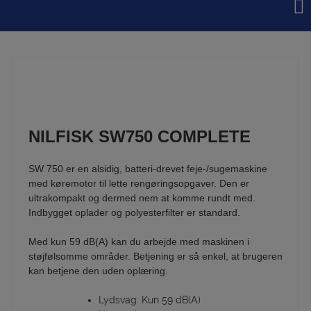
Hop
til
indholdet
NILFISK SW750 COMPLETE
SW 750 er en alsidig, batteri-drevet feje-/sugemaskine
med køremotor til lette rengøringsopgaver. Den er
ultrakompakt og dermed nem at komme rundt med.
Indbygget oplader og polyesterfilter er standard.
Med kun 59 dB(A) kan du arbejde med maskinen i
støjfølsomme områder. Betjening er så enkel, at brugeren
kan betjene den uden oplæring.
Lydsvag: Kun 59 dB(A)