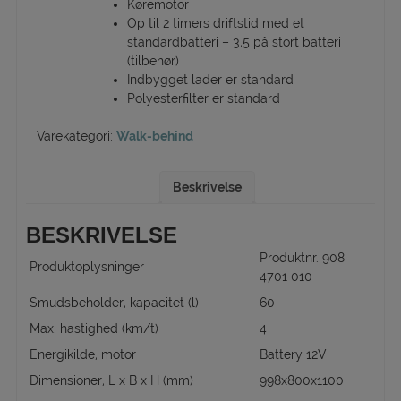
Køremotor
Op til 2 timers driftstid med et
standardbatteri – 3,5 på stort batteri
(tilbehør)
Indbygget lader er standard
Polyesterfilter er standard
Varekategori:
Walk-behind
Beskrivelse
BESKRIVELSE
Produktnr. 908
Produktoplysninger
4701 010
Smudsbeholder, kapacitet (l)
60
Max. hastighed (km/t)
4
Energikilde, motor
Battery 12V
Dimensioner, L x B x H (mm)
998x800x1100