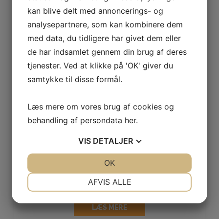
Kompakt design
–
kan blive delt med annoncerings- og
Fremfejningssystem
–
analysepartnere, som kan kombinere dem
Sværtefrie hjul
–
med data, du tidligere har givet dem eller
Justerbart håndtag
–
de har indsamlet gennem din brug af deres
tjenester. Ved at klikke på 'OK' giver du
samtykke til disse formål.
RELATEREDE VARER
Læs mere om vores brug af cookies og
behandling af persondata
her
.
PICOBELLO 101
VIS
DETALJER
LÆS MERE
JA
NEJ
OK
JA
NEJ
NØDVENDIGE
PRÆFERENCER
AFVIS ALLE
NILFISK SW200/SW250
JA
NEJ
JA
NEJ
LÆS MERE
MARKETING
STATISTIK