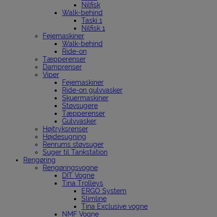
Nilfisk
Walk-behind
Taski 1
Nilfisk 1
Fejemaskiner
Walk-behind
Ride-on
Tæpperenser
Damprenser
Viper
Fejemaskiner
Ride-on gulvvasker
Skuermaskiner
Støvsugere
Tæpperenser
Gulvvasker
Højtryksrenser
Højdesugning
Renrums støvsuger
Suger til Tankstation
Rengøring
Rengøringsvogne
DIT Vogne
Tina Trolleys
ERGO System
Slimline
Tina Exclusive vogne
NMF Vogne