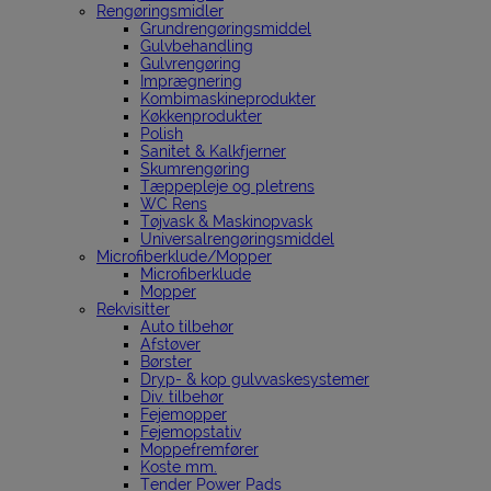
Rengøringsmidler
Grundrengøringsmiddel
Gulvbehandling
Gulvrengøring
Imprægnering
Kombimaskineprodukter
Køkkenprodukter
Polish
Sanitet & Kalkfjerner
Skumrengøring
Tæppepleje og pletrens
WC Rens
Tøjvask & Maskinopvask
Universalrengøringsmiddel
Microfiberklude/Mopper
Microfiberklude
Mopper
Rekvisitter
Auto tilbehør
Afstøver
Børster
Dryp- & kop gulvvaskesystemer
Div. tilbehør
Fejemopper
Fejemopstativ
Moppefremfører
Koste mm.
Tender Power Pads