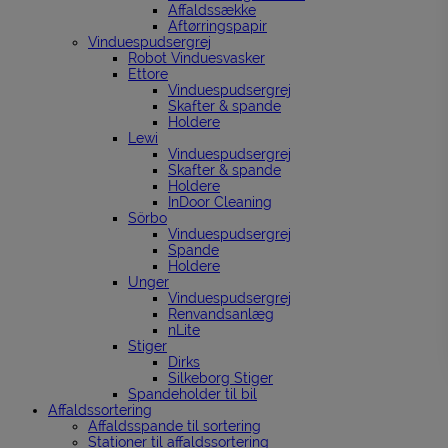
Affaldssække
Aftørringspapir
Vinduespudsergrej
Robot Vinduesvasker
Ettore
Vinduespudsergrej
Skafter & spande
Holdere
Lewi
Vinduespudsergrej
Skafter & spande
Holdere
InDoor Cleaning
Sörbo
Vinduespudsergrej
Spande
Holdere
Unger
Vinduespudsergrej
Renvandsanlæg
nLite
Stiger
Dirks
Silkeborg Stiger
Spandeholder til bil
Affaldssortering
Affaldsspande til sortering
Stationer til affaldssortering