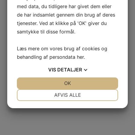
med data, du tidligere har givet dem eller
de har indsamlet gennem din brug af deres
tjenester. Ved at klikke på 'OK' giver du
samtykke til disse formål.
Læs mere om vores brug af cookies og
behandling af persondata
her
.
VIS
DETALJER
JA
NEJ
OK
JA
NEJ
NØDVENDIGE
PRÆFERENCER
AFVIS ALLE
JA
NEJ
JA
NEJ
MARKETING
STATISTIK