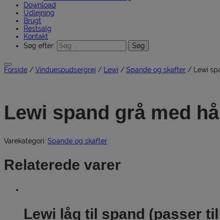
Download
Udlejning
Brugt
Restsalg
Kontakt
Søg efter:
Forside
/
Vinduespudsergrej
/
Lewi
/
Spande og skafter
/ Lewi spa
Lewi spand grå med hån
Varekategori:
Spande og skafter
Relaterede varer
Lewi låg til spand (passer til