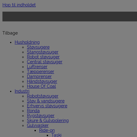
Hop til indholdet
Tilbage
Husholdning
Støvsugere
Stangstøvsuger
Robot støvsuger
Central støvsuger
Luftrenser
Tæpperenser
Damprenser
Håndstøvsuger
House Of Coal
Industri
Robotstøvsuger
Støv & vandsugere
Erhvervs støvsugere
Ronda
Rygstøvsuger
Skure & Gulvpolering
Gulvvasker
Ride-on
Taski