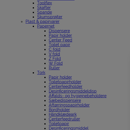
Toolflex
Skafter
Spande
Skumsprøjter
Plast & papirvarer
Papernet
Dispensere
Papir holder
Center Feed
Toilet papir
C fold
V fold
Z Fold
W Fold
Ruller
Tork
Papir holder
Toiletpapirholder
Centerfeedholder
Desinficeringsmiddeldisp
Affalds- og hygiejnebeholdere
Sæbedispensere
Aftørringspapirholder
Bordholder
Håndklædeark
Centerfeedruller
Toiletpapir
Desinficeringsmiddel