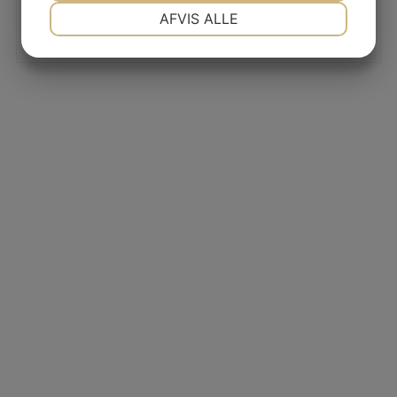
NØDVENDIGE
PRÆFERENCER
AFVIS ALLE
JA
NEJ
JA
NEJ
MARKETING
STATISTIK