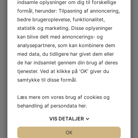
indsamle oplysninger om dig til forskellige
formål, herunder: Tilpasning af annoncering,
bedre brugeroplevelse, funktionalitet,
GHIBLI AS 27 COMBI LUX
statistik og marketing. Disse oplysninger
kan blive delt med annoncerings- og
LÆS MERE
analysepartnere, som kan kombinere dem
med data, du tidligere har givet dem eller
de har indsamlet gennem din brug af deres
tjenester. Ved at klikke på 'OK' giver du
NILFISK VL500 55E
samtykke til disse formål.
LÆS MERE
Læs mere om vores brug af cookies og
behandling af persondata
her
.
VIS
DETALJER
RONDA 370
JA
NEJ
OK
JA
NEJ
LÆS MERE