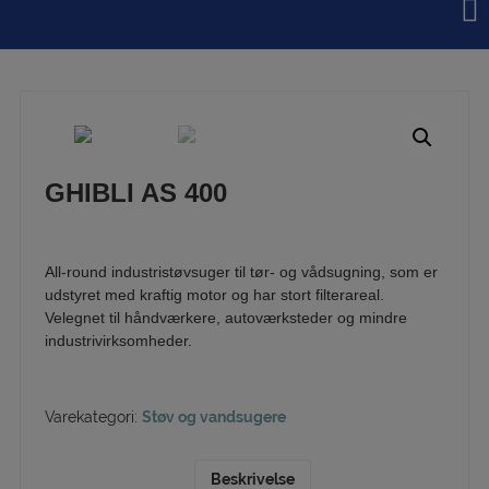
Hop
til
indholdet
GHIBLI AS 400
All-round industristøvsuger til tør- og vådsugning, som er
udstyret med kraftig motor og har stort filterareal.
Velegnet til håndværkere, autoværksteder og mindre
industrivirksomheder.
Varekategori:
Støv og vandsugere
Beskrivelse