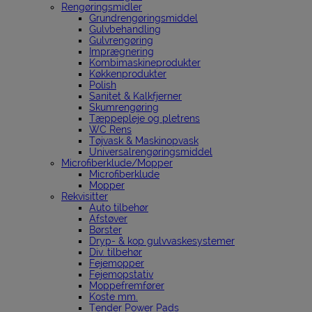
Rengøringsmidler
Grundrengøringsmiddel
Gulvbehandling
Gulvrengøring
Imprægnering
Kombimaskineprodukter
Køkkenprodukter
Polish
Sanitet & Kalkfjerner
Skumrengøring
Tæppepleje og pletrens
WC Rens
Tøjvask & Maskinopvask
Universalrengøringsmiddel
Microfiberklude/Mopper
Microfiberklude
Mopper
Rekvisitter
Auto tilbehør
Afstøver
Børster
Dryp- & kop gulvvaskesystemer
Div. tilbehør
Fejemopper
Fejemopstativ
Moppefremfører
Koste mm.
Tender Power Pads