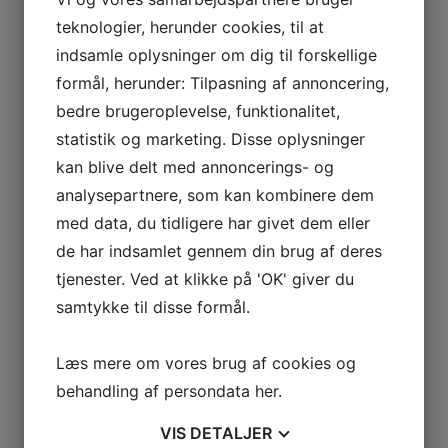
Affaldssække
teknologier, herunder cookies, til at
Aftørringspapir
Vinduespudsergrej
indsamle oplysninger om dig til forskellige
Robot Vinduesvasker
Ettore
formål, herunder: Tilpasning af annoncering,
Vinduespudsergrej
Skafter & spande
bedre brugeroplevelse, funktionalitet,
Holdere
statistik og marketing. Disse oplysninger
Lewi
Vinduespudsergrej
kan blive delt med annoncerings- og
Skafter & spande
Holdere
analysepartnere, som kan kombinere dem
InDoor Cleaning
Sörbo
med data, du tidligere har givet dem eller
Vinduespudsergrej
de har indsamlet gennem din brug af deres
Spande
Holdere
tjenester. Ved at klikke på 'OK' giver du
Unger
Vinduespudsergrej
samtykke til disse formål.
Renvandsanlæg
nLite
Stiger
Læs mere om vores brug af cookies og
Dirks
Silkeborg Stiger
behandling af persondata
her
.
Spandeholder til bil
Affaldssortering
Affaldsspande til sortering
VIS
DETALJER
Stationer til affaldssortering