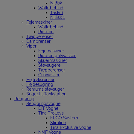
Nilfisk
Walk-behind
Taski 1
Nilfisk 1
Fejemaskiner
Walk-behind
Ride-on
Tæpperenser
Damprenser
Viper
Fejemaskiner
Ride-on gulvvasker
Skuermaskiner
Støvsugere
Tæpperenser
Gulvvasker
Højtryksrenser
Højdesugning
Renrums støvsuger
Suger til Tankstation
Rengøring
Rengøringsvogne
DIT Vogne
Tina Trolleys
ERGO System
Slimline
Tina Exclusive vogne
NMF Vogne