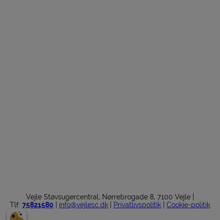
Vejle Støvsugercentral, Nørrebrogade 8, 7100 Vejle |
Tlf:
75821580
|
info@vejlesc.dk
|
Privatlivspolitik
|
Cookie-politik