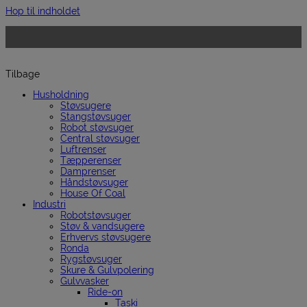
Hop til indholdet
Tilbage
Husholdning
Støvsugere
Stangstøvsuger
Robot støvsuger
Central støvsuger
Luftrenser
Tæpperenser
Damprenser
Håndstøvsuger
House Of Coal
Industri
Robotstøvsuger
Støv & vandsugere
Erhvervs støvsugere
Ronda
Rygstøvsuger
Skure & Gulvpolering
Gulvvasker
Ride-on
Taski