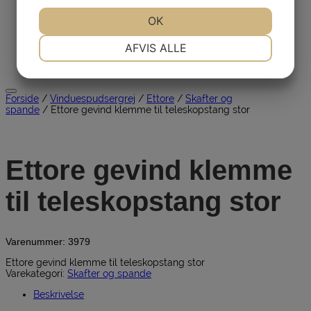
Download
Udlejning
JA
NEJ
OK
JA
NEJ
Brugt
Restsalg
NØDVENDIGE
PRÆFERENCER
AFVIS ALLE
Kontakt
Søg efter:
JA
NEJ
JA
NEJ
MARKETING
STATISTIK
Forside
/
Vinduespudsergrej
/
Ettore
/
Skafter og
spande
/ Ettore gevind klemme til teleskopstang stor
Ettore gevind klemme
til teleskopstang stor
Varenummer:
3979
Ettore gevind klemme til teleskopstang stor
Varekategori:
Skafter og spande
Beskrivelse