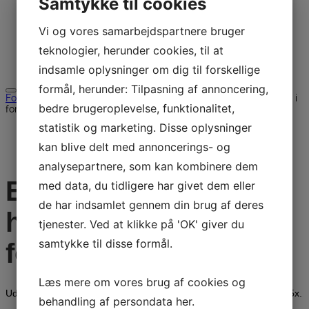
Samtykke til cookies
Download
Udlejning
Brugt
Vi og vores samarbejdspartnere bruger
Restsalg
teknologier, herunder cookies, til at
Kontakt
Søg efter:
indsamle oplysninger om dig til forskellige
formål, herunder: Tilpasning af annoncering,
Forside
/
Koste mm.
/ Erstatningskassette, hygiejnisk, 700 mm, i
bedre brugeroplevelse, funktionalitet,
forskellige farver
statistik og marketing. Disse oplysninger
kan blive delt med annoncerings- og
analysepartnere, som kan kombinere dem
Erstatningskassette,
med data, du tidligere har givet dem eller
de har indsamlet gennem din brug af deres
hygiejnisk, 700 mm, i
tjenester. Ved at klikke på 'OK' giver du
samtykke til disse formål.
forskellige farver
Læs mere om vores brug af cookies og
Udskiftningskassette til hygiejnisk dobbeltlæbet håndskraber, 7715x.
behandling af persondata
her
.