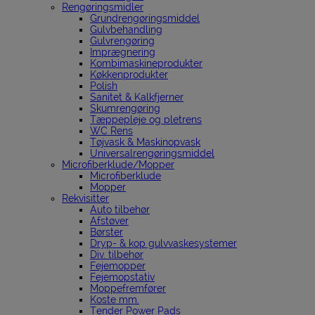
Rengøringsmidler
Grundrengøringsmiddel
Gulvbehandling
Gulvrengøring
Imprægnering
Kombimaskineprodukter
Køkkenprodukter
Polish
Sanitet & Kalkfjerner
Skumrengøring
Tæppepleje og pletrens
WC Rens
Tøjvask & Maskinopvask
Universalrengøringsmiddel
Microfiberklude/Mopper
Microfiberklude
Mopper
Rekvisitter
Auto tilbehør
Afstøver
Børster
Dryp- & kop gulvvaskesystemer
Div. tilbehør
Fejemopper
Fejemopstativ
Moppefremfører
Koste mm.
Tender Power Pads