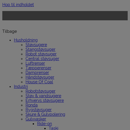
Hop til indholdet
Tilbage
Husholdning
Støvsugere
Stangstøvsuger
Robot støvsuger
Central støvsuger
Luftrenser
Tæpperenser
Damprenser
Håndstøvsuger
House Of Coal
Industri
Robotstøvsuger
Støv & vandsugere
Erhvervs støvsugere
Ronda
Rygstøvsuger
Skure & Gulvpolering
Gulvvasker
Ride-on
Taski