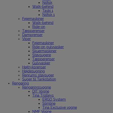
Nilfisk
Walk-behind
Taski 1
Nilfisk 1
Fejemaskiner
Walk-behind
Ride-on
Tæpperenser
Damprenser
Viper
Fejemaskiner
Ride-on gulvvasker
Skuermaskiner
Støvsugere
Tæpperenser
Gulvvasker
Højtryksrenser
Højdesugning
Renrums støvsuger
Suger til Tankstation
Rengøring
Rengøringsvogne
DIT Vogne
Tina Trolleys
ERGO System
Slimline
Tina Exclusive vogne
NMF Vogne