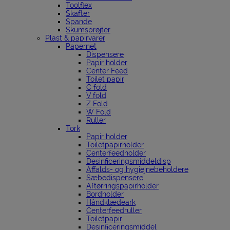
Toolflex
Skafter
Spande
Skumsprøjter
Plast & papirvarer
Papernet
Dispensere
Papir holder
Center Feed
Toilet papir
C fold
V fold
Z Fold
W Fold
Ruller
Tork
Papir holder
Toiletpapirholder
Centerfeedholder
Desinficeringsmiddeldisp
Affalds- og hygiejnebeholdere
Sæbedispensere
Aftørringspapirholder
Bordholder
Håndklædeark
Centerfeedruller
Toiletpapir
Desinficeringsmiddel