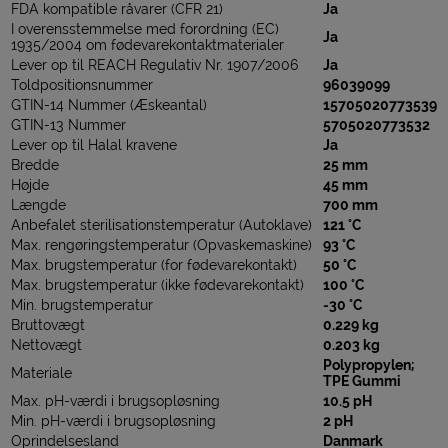
FDA kompatible råvarer (CFR 21)
Ja
I overensstemmelse med forordning (EC)
Ja
1935/2004 om fødevarekontaktmaterialer
Lever op til REACH Regulativ Nr. 1907/2006
Ja
Toldpositionsnummer
96039099
GTIN-14 Nummer (Æskeantal)
15705020773539
GTIN-13 Nummer
5705020773532
Lever op til Halal kravene
Ja
Bredde
25 mm
Højde
45 mm
Længde
700 mm
Anbefalet sterilisationstemperatur (Autoklave)
121 °C
Max. rengøringstemperatur (Opvaskemaskine)
93 °C
Max. brugstemperatur (for fødevarekontakt)
50 °C
Max. brugstemperatur (ikke fødevarekontakt)
100 °C
Min. brugstemperatur
-30 °C
Bruttovægt
0.229 kg
Nettovægt
0.203 kg
Polypropylen;
Materiale
TPE Gummi
Max. pH-værdi i brugsopløsning
10.5 pH
Min. pH-værdi i brugsopløsning
2 pH
Oprindelsesland
Danmark