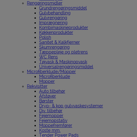
Rengøringsmidler
Grundrengøringsmiddel
Gulvbehandling
Gulvrengøring
Imprægnering
Kombimaskineprodukter
Køkkenprodukter
Polish
Sanitet & Kalkfjerner
Skumrengøring
Tæppepleje og pletrens
WC Rens
Tøjvask & Maskinopvask
Universalrengøringsmiddel
Microfiberklude/Mopper
Microfiberklude
Mopper
Rekvisitter
Auto tilbehør
Afstøver
Børster
Dryp- & kop gulvvaskesystemer
Div. tilbehør
Fejemopper
Fejemopstativ
Moppefremfører
Koste mm.
Tender Power Pads