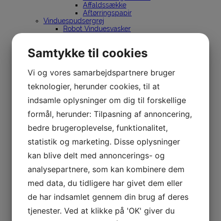
Affaldssække
Aftørringspapir
Vinduespudsergrej
Robot Vinduesvasker
Ettore
Vinduespudsergrej
Samtykke til cookies
Skafter & spande
Holdere
Lewi
Vi og vores samarbejdspartnere bruger
Vinduespudsergrej
Skafter & spande
teknologier, herunder cookies, til at
Holdere
indsamle oplysninger om dig til forskellige
InDoor Cleaning
Sörbo
formål, herunder: Tilpasning af annoncering,
Vinduespudsergrej
Spande
bedre brugeroplevelse, funktionalitet,
Holdere
Unger
statistik og marketing. Disse oplysninger
Vinduespudsergrej
kan blive delt med annoncerings- og
Renvandsanlæg
nLite
analysepartnere, som kan kombinere dem
Stiger
Dirks
med data, du tidligere har givet dem eller
Silkeborg Stiger
Spandeholder til bil
de har indsamlet gennem din brug af deres
Affaldssortering
tjenester. Ved at klikke på 'OK' giver du
Affaldsspande til sortering
Stationer til affaldssortering