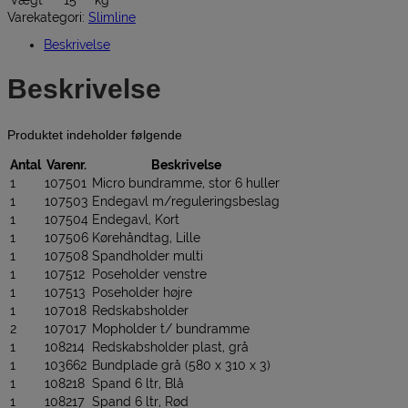
Varekategori:
Slimline
Beskrivelse
Beskrivelse
Produktet indeholder følgende
Antal
Varenr.
Beskrivelse
1
107501
Micro bundramme, stor 6 huller
1
107503
Endegavl m/reguleringsbeslag
1
107504
Endegavl, Kort
1
107506
Kørehåndtag, Lille
1
107508
Spandholder multi
1
107512
Poseholder venstre
1
107513
Poseholder højre
1
107018
Redskabsholder
2
107017
Mopholder t/ bundramme
1
108214
Redskabsholder plast, grå
1
103662
Bundplade grå (580 x 310 x 3)
1
108218
Spand 6 ltr, Blå
1
108217
Spand 6 ltr, Rød