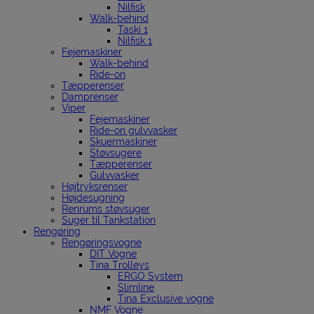
Nilfisk
Walk-behind
Taski 1
Nilfisk 1
Fejemaskiner
Walk-behind
Ride-on
Tæpperenser
Damprenser
Viper
Fejemaskiner
Ride-on gulvvasker
Skuermaskiner
Støvsugere
Tæpperenser
Gulvvasker
Højtryksrenser
Højdesugning
Renrums støvsuger
Suger til Tankstation
Rengøring
Rengøringsvogne
DIT Vogne
Tina Trolleys
ERGO System
Slimline
Tina Exclusive vogne
NMF Vogne