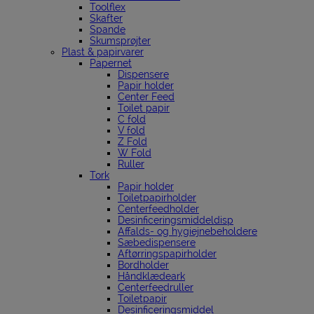
Toolflex
Skafter
Spande
Skumsprøjter
Plast & papirvarer
Papernet
Dispensere
Papir holder
Center Feed
Toilet papir
C fold
V fold
Z Fold
W Fold
Ruller
Tork
Papir holder
Toiletpapirholder
Centerfeedholder
Desinficeringsmiddeldisp
Affalds- og hygiejnebeholdere
Sæbedispensere
Aftørringspapirholder
Bordholder
Håndklædeark
Centerfeedruller
Toiletpapir
Desinficeringsmiddel