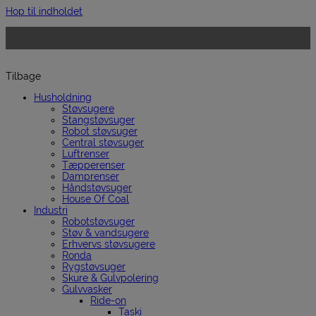
Hop til indholdet
Tilbage
Husholdning
Støvsugere
Stangstøvsuger
Robot støvsuger
Central støvsuger
Luftrenser
Tæpperenser
Damprenser
Håndstøvsuger
House Of Coal
Industri
Robotstøvsuger
Støv & vandsugere
Erhvervs støvsugere
Ronda
Rygstøvsuger
Skure & Gulvpolering
Gulvvasker
Ride-on
Taski