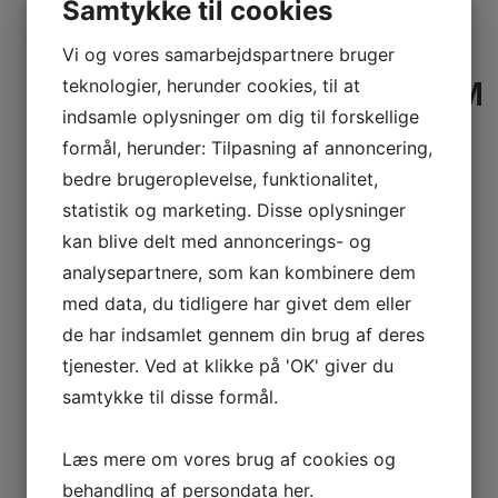
Samtykke til cookies
UNGER
Vi og vores samarbejdspartnere bruger
teknologier, herunder cookies, til at
MOPPEFREMFØRER 20 CM
indsamle oplysninger om dig til forskellige
LÆS MERE
UNIVERSAL SPILTLÅS TIL
formål, herunder: Tilpasning af annoncering,
FREMFØRER
bedre brugeroplevelse, funktionalitet,
statistik og marketing. Disse oplysninger
LÆS MERE
ECOLAB BLIZZARD
kan blive delt med annoncerings- og
FREMFØRER 40 CM
analysepartnere, som kan kombinere dem
med data, du tidligere har givet dem eller
LÆS MERE
UNGER PAD 20 CM
de har indsamlet gennem din brug af deres
tjenester. Ved at klikke på 'OK' giver du
LÆS MERE
samtykke til disse formål.
Læs mere om vores brug af cookies og
behandling af persondata
her
.