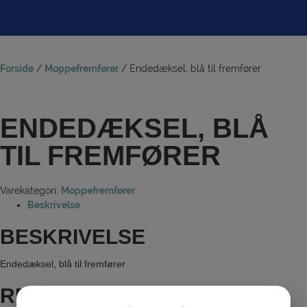
Hop
til
indholdet
Forside
/
Moppefremfører
/ Endedæksel, blå til fremfører
ENDEDÆKSEL, BLÅ
TIL FREMFØRER
Varekategori:
Moppefremfører
Beskrivelse
BESKRIVELSE
Endedæksel, blå til fremfører
RELATEREDE VARER