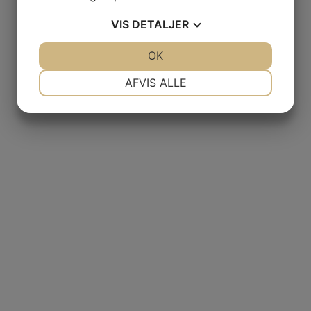
VIS
DETALJER
JA
NEJ
OK
JA
NEJ
NØDVENDIGE
PRÆFERENCER
AFVIS ALLE
JA
NEJ
JA
NEJ
MARKETING
STATISTIK