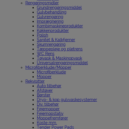
Rengøringsmidler
Grundrengøringsmiddel
Gulvbehandling
Gulvrengøring
Imprægnering
Kombimaskineprodukter
Køkkenprodukter
Polish
Sanitet & Kalkfjerner
Skumrengøring
Tæppepleje og pletrens
WC Rens
Tøjvask & Maskinopvask
Universalrengøringsmiddel
Microfiberklude/Mopper
Microfiberklude
Mopper
Rekvisitter
Auto tilbehør
Afstøver
Børster
Dryp- & kop gulvvaskesystemer
Div. tilbehør
Fejemopper
Fejemopstativ
Moppefremfører
Koste mm.
Tender Power Pads