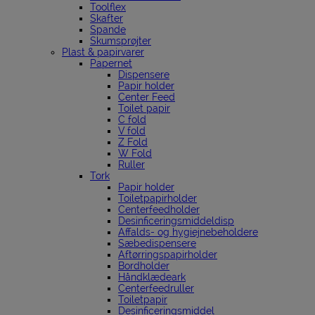
Toolflex
Skafter
Spande
Skumsprøjter
Plast & papirvarer
Papernet
Dispensere
Papir holder
Center Feed
Toilet papir
C fold
V fold
Z Fold
W Fold
Ruller
Tork
Papir holder
Toiletpapirholder
Centerfeedholder
Desinficeringsmiddeldisp
Affalds- og hygiejnebeholdere
Sæbedispensere
Aftørringspapirholder
Bordholder
Håndklædeark
Centerfeedruller
Toiletpapir
Desinficeringsmiddel