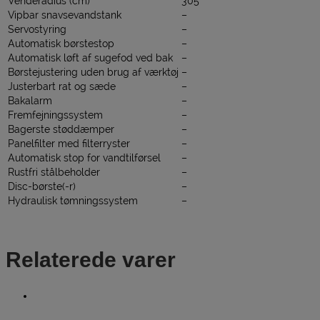
Venderadius (cm)
305
Vipbar snavsevandstank
–
Servostyring
–
Automatisk børstestop
–
Automatisk løft af sugefod ved bak
–
Børstejustering uden brug af værktøj
–
Justerbart rat og sæde
–
Bakalarm
–
Fremfejningssystem
–
Bagerste støddæmper
–
Panelfilter med filterryster
–
Automatisk stop for vandtilførsel
–
Rustfri stålbeholder
–
Disc-børste(-r)
–
Hydraulisk tømningssystem
–
Relaterede varer