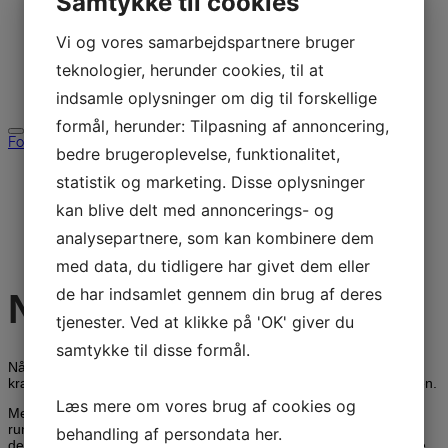
Samtykke til cookies
Download
Udlejning
Vi og vores samarbejdspartnere bruger
Brugt
Restsalg
teknologier, herunder cookies, til at
Kontakt
Søg efter:
indsamle oplysninger om dig til forskellige
formål, herunder: Tilpasning af annoncering,
Forside
/
Industri
/
Gulvvasker
/ Nilfisk CR1500
bedre brugeroplevelse, funktionalitet,
statistik og marketing. Disse oplysninger
kan blive delt med annoncerings- og
analysepartnere, som kan kombinere dem
med data, du tidligere har givet dem eller
de har indsamlet gennem din brug af deres
Nilfisk CR1500
tjenester. Ved at klikke på 'OK' giver du
samtykke til disse formål.
Når der er behov for en maskine, som virkelig kan klare de mest
krævende industrielle rengøringsopgaver, så er CR 1500 løsningen.
Læs mere om vores brug af cookies og
Med en komplet stål konstruktion, gummi stødfanger hele vejen
rundt om maskinen, store tanke og en kraftfuld 3-liters motor, er
behandling af persondata
her
.
denne kombinationsmaskine konstrueret til at kunne yde under de