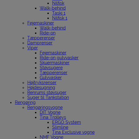
Nilfisk
Walk-behind
Taski 1
Nilfisk 1
Fejemaskiner
Walk-behind
Ride-on
Tæpperenser
Damprenser
Viper
Fejemaskiner
Ride-on gulvvasker
Skuermaskiner
Støvsugere
Tæpperenser
Gulvvasker
Højtryksrenser
Højdesugning
Renrums støvsuger
Suger til Tankstation
Rengøring
Rengøringsvogne
DIT Vogne
Tina Trolleys
ERGO System
Slimline
Tina Exclusive vogne
NMF Vogne