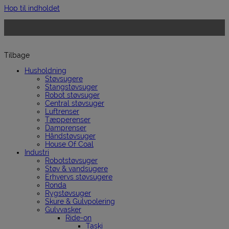
Hop til indholdet
Tilbage
Husholdning
Støvsugere
Stangstøvsuger
Robot støvsuger
Central støvsuger
Luftrenser
Tæpperenser
Damprenser
Håndstøvsuger
House Of Coal
Industri
Robotstøvsuger
Støv & vandsugere
Erhvervs støvsugere
Ronda
Rygstøvsuger
Skure & Gulvpolering
Gulvvasker
Ride-on
Taski