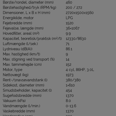
Børste/rondel, diameter (mm)
460
Børstehastighed/tryk (RPM/kg)
200 / 272
Dimensioner, L x B x H (mm)
2720x1500x1560
Energikilde, motor
LPG
Fejebredde (mm)
1520
Fejevalse, længde (mm)
36×1067
Hovedfilter, areal (m²)
9.9
Kapacitet, teoretisk/praktisk (m²/t)
12330/8630
Luftmængde (l/sek.)
71
Lydniveau (dB(A))
86.1
Max. hastighed (km/t)
9
Max. stigning ved transport (%)
14
Max. tømmehøjde (cm)
152
Motor, type
4 cyl, 86HP, 3.0L
Nettovægt (kg)
1973
Rent-/snavsevandstank (l)
380/380
Sidekost, diameter (mm)
1×610
Smudsbeholder, kapacitet (l)
454
Sugefodsbredde (mm)
1370
Vakuum (kPa)
8.0
Vandmængde (l/min.)
0-13.6
Vaskebredde (mm)
1370