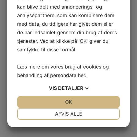
kan blive delt med annoncerings- og
analysepartnere, som kan kombinere dem
UNIVERSAL SPILTLÅS TIL FREMFØRER
med data, du tidligere har givet dem eller
de har indsamlet gennem din brug af deres
LÆS MERE
tjenester. Ved at klikke på 'OK' giver du
samtykke til disse formål.
ECOLAB RASANT XPRESS MINI MOPPE 30 CM
Læs mere om vores brug af cookies og
LÆS MERE
behandling af persondata
her
.
VIS
DETALJER
JA
NEJ
OK
JA
NEJ
NØDVENDIGE
PRÆFERENCER
AFVIS ALLE
JA
NEJ
JA
NEJ
MARKETING
STATISTIK