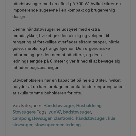
håndstøvsuger med en effekt på 700 W, hvilket sikrer en
imponerende sugeevne i en kompakt og brugervenlig
design.
Denne håndstøvsuger er udstyret med ekstra
mundstykker, hvilket gør den alsidig og velegnet til
rengøring af forskellige overflader såsom tæpper, hårde
gulve, møbler og trange hjørner. Den ergonomiske
udformning gør den nem at håndtere, og dens
ledningslængde på 6 meter giver frihed til at bevæge sig
frit uden begrænsninger.
Støvbeholderen har en kapacitet på hele 1,8 liter, hvilket
betyder at du kan foretage en omfattende rengøring uden
at skulle tømme beholderen for ofte.
Varekategorier:
Håndstøvsuger
,
Husholdning
,
Støvsugere
Tags:
700W
,
bådstøvsuger
,
campongstøvsuger
,
clantronic
,
håndstøvsuger
,
lille
støvsuger
,
støvsuger med ledning