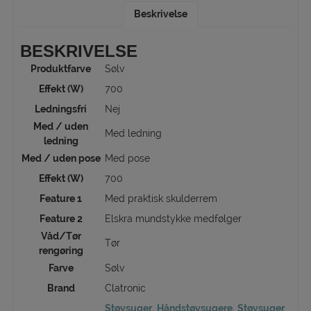
Beskrivelse
BESKRIVELSE
Produktfarve
Sølv
Effekt (W)
700
Ledningsfri
Nej
Med / uden
Med ledning
ledning
Med / uden pose
Med pose
Effekt (W)
700
Feature 1
Med praktisk skulderrem
Feature 2
Elskra mundstykke medfølger
Våd/Tør
Tør
rengøring
Farve
Sølv
Brand
Clatronic
Støvsuger
,
Håndstøvsugere
,
Støvsuger