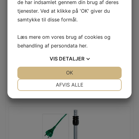
de har indsamlet gennem din brug af deres
tjenester. Ved at klikke på 'OK' giver du
samtykke til disse formål.
Læs mere om vores brug af cookies og
behandling af persondata
her
.
VIS
DETALJER
ELECTROLUX ULTRAONE ZUOALLFLOOR
JA
NEJ
OK
JA
NEJ
NØDVENDIGE
PRÆFERENCER
AFVIS ALLE
LÆS MERE
JA
NEJ
JA
NEJ
MARKETING
STATISTIK