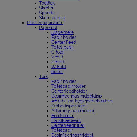
Toolflex
Skafter
Spande
Skumsprøjter
Plast & papirvarer
Papernet
Dispensere
Papir holder
Center Feed
Toilet papir
C fold
V fold
Z Fold
W Fold
Ruller
Tork
Papir holder
Toiletpapirholder
Centerfeedholder
Desinficeringsmiddeldisp
Affalds- og hygiejnebeholdere
Sæbedispensere
Aftørringspapirholder
Bordholder
Håndklædeark
Centerfeedruller
Toiletpapir
Desinficeringsmiddel