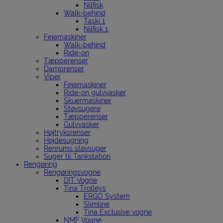
Nilfisk
Walk-behind
Taski 1
Nilfisk 1
Fejemaskiner
Walk-behind
Ride-on
Tæpperenser
Damprenser
Viper
Fejemaskiner
Ride-on gulvvasker
Skuermaskiner
Støvsugere
Tæpperenser
Gulvvasker
Højtryksrenser
Højdesugning
Renrums støvsuger
Suger til Tankstation
Rengøring
Rengøringsvogne
DIT Vogne
Tina Trolleys
ERGO System
Slimline
Tina Exclusive vogne
NMF Vogne