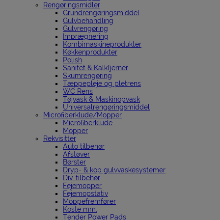
Rengøringsmidler
Grundrengøringsmiddel
Gulvbehandling
Gulvrengøring
Imprægnering
Kombimaskineprodukter
Køkkenprodukter
Polish
Sanitet & Kalkfjerner
Skumrengøring
Tæppepleje og pletrens
WC Rens
Tøjvask & Maskinopvask
Universalrengøringsmiddel
Microfiberklude/Mopper
Microfiberklude
Mopper
Rekvisitter
Auto tilbehør
Afstøver
Børster
Dryp- & kop gulvvaskesystemer
Div. tilbehør
Fejemopper
Fejemopstativ
Moppefremfører
Koste mm.
Tender Power Pads