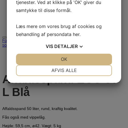
tjenester. Ved at klikke på 'OK' giver du
Download
Udlejning
samtykke til disse formål.
Brugt
Restsalg
Kontakt
Læs mere om vores brug af cookies og
Søg efter:
behandling af persondata
her
.
Forside
/
Affaldssortering
/
Affaldsspande til
sortering
/ Affaldsspand ECO 50 L Blå
VIS
DETALJER
JA
NEJ
OK
JA
NEJ
NØDVENDIGE
PRÆFERENCER
AFVIS ALLE
Affaldsspand ECO 50
JA
NEJ
JA
NEJ
MARKETING
STATISTIK
L Blå
Affaldsspand 50 liter, rund, kraftig kvalitet.
Fås også med vippelåg.
Højde: 59,5 cm, ø42. Vægt: 5 kg