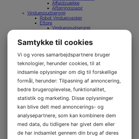
Affaldssække
Aftørringspapir
Vinduespudsergrej
Robot Vinduesvasker
Ettore
Vinduespudsergrej
Skafter & spande
Holdere
Samtykke til cookies
Lewi
Vinduespudsergrej
Skafter & spande
Vi og vores samarbejdspartnere bruger
Holdere
teknologier, herunder cookies, til at
InDoor Cleaning
Sörbo
indsamle oplysninger om dig til forskellige
Vinduespudsergrej
Spande
formål, herunder: Tilpasning af annoncering,
Holdere
Unger
bedre brugeroplevelse, funktionalitet,
Vinduespudsergrej
statistik og marketing. Disse oplysninger
Renvandsanlæg
nLite
kan blive delt med annoncerings- og
Stiger
Dirks
analysepartnere, som kan kombinere dem
Silkeborg Stiger
Spandeholder til bil
med data, du tidligere har givet dem eller
Affaldssortering
de har indsamlet gennem din brug af deres
Affaldsspande til sortering
Stationer til affaldssortering