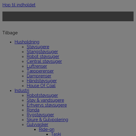
Hop til indholdet
Tilbage
Husholdning
Støvsugere
Stangstøvsuger
Robot støvsuger
Central støvsuger
Luftrenser
Tæpperenser
Damprenser
Håndstøvsuger
House Of Coal
Industri
Robotstøvsuger
Støv & vandsugere
Erhvervs støvsugere
Ronda
Rygstøvsuger
Skure & Gulvpolering
Gulvvasker
Ride-on
Taski