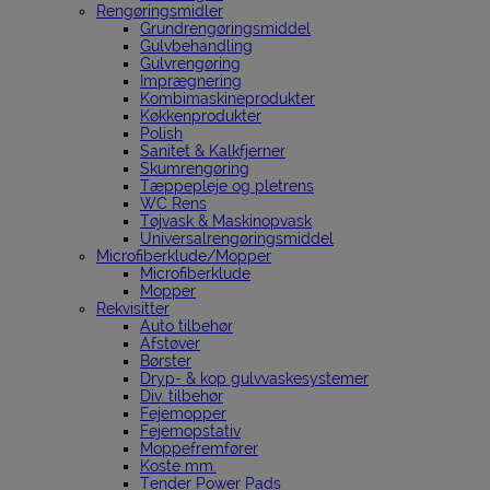
Rengøringsmidler
Grundrengøringsmiddel
Gulvbehandling
Gulvrengøring
Imprægnering
Kombimaskineprodukter
Køkkenprodukter
Polish
Sanitet & Kalkfjerner
Skumrengøring
Tæppepleje og pletrens
WC Rens
Tøjvask & Maskinopvask
Universalrengøringsmiddel
Microfiberklude/Mopper
Microfiberklude
Mopper
Rekvisitter
Auto tilbehør
Afstøver
Børster
Dryp- & kop gulvvaskesystemer
Div. tilbehør
Fejemopper
Fejemopstativ
Moppefremfører
Koste mm.
Tender Power Pads