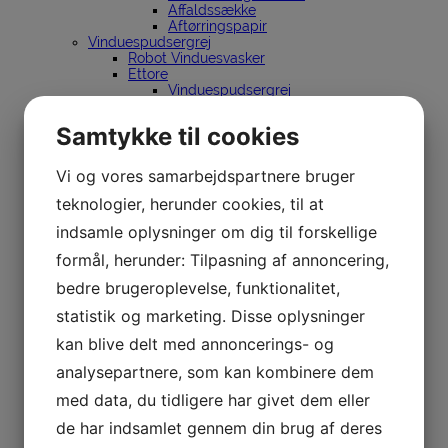
Affaldssække
Aftørringspapir
Vinduespudsergrej
Robot Vinduesvasker
Ettore
Vinduespudsergrej
Skafter & spande
Holdere
Samtykke til cookies
Lewi
Vinduespudsergrej
Skafter & spande
Vi og vores samarbejdspartnere bruger
Holdere
teknologier, herunder cookies, til at
InDoor Cleaning
Sörbo
indsamle oplysninger om dig til forskellige
Vinduespudsergrej
Spande
formål, herunder: Tilpasning af annoncering,
Holdere
Unger
bedre brugeroplevelse, funktionalitet,
Vinduespudsergrej
statistik og marketing. Disse oplysninger
Renvandsanlæg
nLite
kan blive delt med annoncerings- og
Stiger
Dirks
analysepartnere, som kan kombinere dem
Silkeborg Stiger
Spandeholder til bil
med data, du tidligere har givet dem eller
Affaldssortering
de har indsamlet gennem din brug af deres
Affaldsspande til sortering
Stationer til affaldssortering