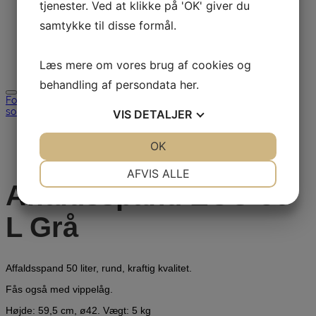
tjenester. Ved at klikke på 'OK' giver du
Download
Udlejning
samtykke til disse formål.
Brugt
Restsalg
Kontakt
Læs mere om vores brug af cookies og
Søg efter:
behandling af persondata
her
.
Forside
/
Affaldssortering
/
Affaldsspande til
sortering
/ Affaldsspand ECO 50 L Grå
VIS
DETALJER
JA
NEJ
OK
JA
NEJ
NØDVENDIGE
PRÆFERENCER
AFVIS ALLE
Affaldsspand ECO 50
JA
NEJ
JA
NEJ
MARKETING
STATISTIK
L Grå
Affaldsspand 50 liter, rund, kraftig kvalitet.
Fås også med vippelåg.
Højde: 59,5 cm, ø42. Vægt: 5 kg