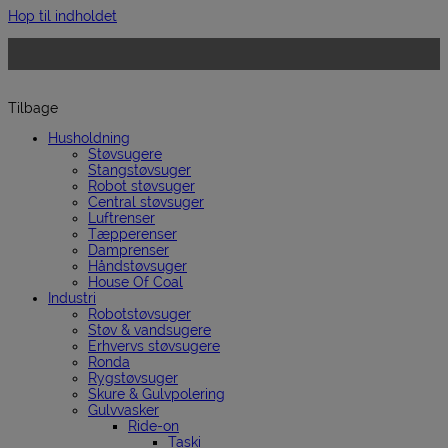
Hop til indholdet
Tilbage
Husholdning
Støvsugere
Stangstøvsuger
Robot støvsuger
Central støvsuger
Luftrenser
Tæpperenser
Damprenser
Håndstøvsuger
House Of Coal
Industri
Robotstøvsuger
Støv & vandsugere
Erhvervs støvsugere
Ronda
Rygstøvsuger
Skure & Gulvpolering
Gulvvasker
Ride-on
Taski