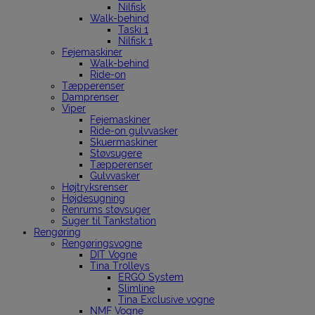
Nilfisk
Walk-behind
Taski 1
Nilfisk 1
Fejemaskiner
Walk-behind
Ride-on
Tæpperenser
Damprenser
Viper
Fejemaskiner
Ride-on gulvvasker
Skuermaskiner
Støvsugere
Tæpperenser
Gulvvasker
Højtryksrenser
Højdesugning
Renrums støvsuger
Suger til Tankstation
Rengøring
Rengøringsvogne
DIT Vogne
Tina Trolleys
ERGO System
Slimline
Tina Exclusive vogne
NMF Vogne