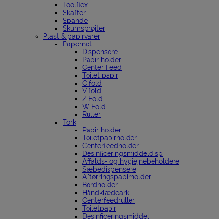
Toolflex
Skafter
Spande
Skumsprøjter
Plast & papirvarer
Papernet
Dispensere
Papir holder
Center Feed
Toilet papir
C fold
V fold
Z Fold
W Fold
Ruller
Tork
Papir holder
Toiletpapirholder
Centerfeedholder
Desinficeringsmiddeldisp
Affalds- og hygiejnebeholdere
Sæbedispensere
Aftørringspapirholder
Bordholder
Håndklædeark
Centerfeedruller
Toiletpapir
Desinficeringsmiddel