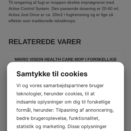
Til rengøring af fugt er moppen direkte imprægneret med
Active Control System. Den passende dosering er 20-60 ml.
Activa Just Once er ca. 20m2 i fugtrensning og er lige så
effektiv som traditionelle tekstilmops.
RELATEREDE VARER
MIKRO VISION HEALTH CARE MOP I FORSKELLIGE
STØRRELSE
Samtykke til cookies
LÆS MERE
Vi og vores samarbejdspartnere bruger
teknologier, herunder cookies, til at
indsamle oplysninger om dig til forskellige
ACTIVA JUST ONCE VÅD ENGANGSMOP 60 CM
100STK/PAK
formål, herunder: Tilpasning af annoncering,
LÆS MERE
bedre brugeroplevelse, funktionalitet,
statistik og marketing. Disse oplysninger