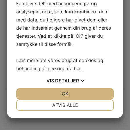
kan blive delt med annoncerings- og
analysepartnere, som kan kombinere dem
VDM MOPGARN
med data, du tidligere har givet dem eller
LÆS MERE
de har indsamlet gennem din brug af deres
tjenester. Ved at klikke på 'OK' giver du
samtykke til disse formål.
ACTIVA JUST ONCE ENGANGSMOP 40 CM
100STK/PAK
Læs mere om vores brug af cookies og
LÆS MERE
behandling af persondata
her
.
VIS
DETALJER
JA
NEJ
OK
JA
NEJ
NØDVENDIGE
PRÆFERENCER
AFVIS ALLE
JA
NEJ
JA
NEJ
MARKETING
STATISTIK