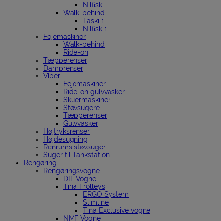
Nilfisk
Walk-behind
Taski 1
Nilfisk 1
Fejemaskiner
Walk-behind
Ride-on
Tæpperenser
Damprenser
Viper
Fejemaskiner
Ride-on gulvvasker
Skuermaskiner
Støvsugere
Tæpperenser
Gulvvasker
Højtryksrenser
Højdesugning
Renrums støvsuger
Suger til Tankstation
Rengøring
Rengøringsvogne
DIT Vogne
Tina Trolleys
ERGO System
Slimline
Tina Exclusive vogne
NMF Vogne