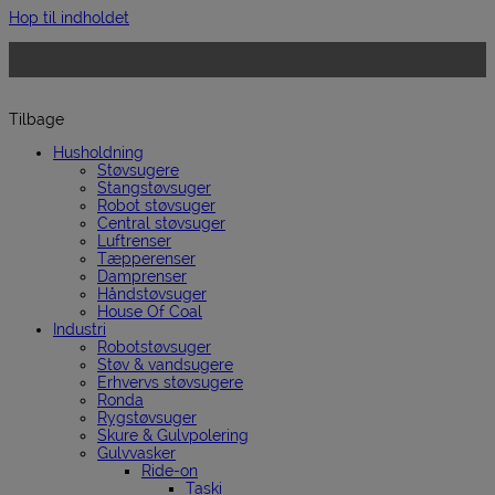
Hop til indholdet
Tilbage
Husholdning
Støvsugere
Stangstøvsuger
Robot støvsuger
Central støvsuger
Luftrenser
Tæpperenser
Damprenser
Håndstøvsuger
House Of Coal
Industri
Robotstøvsuger
Støv & vandsugere
Erhvervs støvsugere
Ronda
Rygstøvsuger
Skure & Gulvpolering
Gulvvasker
Ride-on
Taski