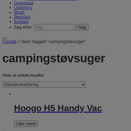
Download
Udlejning
Brugt
Restsalg
Kontakt
Søg efter:
Forside
/ Varer tagged “campingstøvsuger”
campingstøvsuger
Viser et enkelt resultat
Hoogo H5 Handy Vac
Læs mere