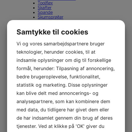
Toolflex
Skafter
Spande
Skumsprøjter
Plast & papirvarer
Papernet
Samtykke til cookies
Dispensere
Papir holder
Center Feed
Vi og vores samarbejdspartnere bruger
Toilet papir
C fold
teknologier, herunder cookies, til at
V fold
indsamle oplysninger om dig til forskellige
Z Fold
W Fold
formål, herunder: Tilpasning af annoncering,
Ruller
Tork
bedre brugeroplevelse, funktionalitet,
Papir holder
Toiletpapirholder
statistik og marketing. Disse oplysninger
Centerfeedholder
kan blive delt med annoncerings- og
Desinficeringsmiddeldisp
Affalds- og hygiejnebeholdere
analysepartnere, som kan kombinere dem
Sæbedispensere
Aftørringspapirholder
med data, du tidligere har givet dem eller
Bordholder
Håndklædeark
de har indsamlet gennem din brug af deres
Centerfeedruller
tjenester. Ved at klikke på 'OK' giver du
Toiletpapir
Desinficeringsmiddel