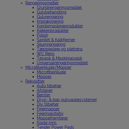
Rengøringsmidler
Grundrengøringsmiddel
Gulvbehandling
Gulvrengøring
Imprægnering
Kombimaskineprodukter
Køkkenprodukter
Polish
Sanitet & Kalkfjerner
Skumrengøring
Tæppepleje og pletrens
WC Rens
Tøjvask & Maskinopvask
Universalrengøringsmiddel
Microfiberklude/Mopper
Microfiberklude
Mopper
Rekvisitter
Auto tilbehør
Afstøver
Børster
Dryp- & kop gulvvaskesystemer
Div. tilbehør
Fejemopper
Fejemopstativ
Moppefremfører
Koste mm.
Tender Power Pads