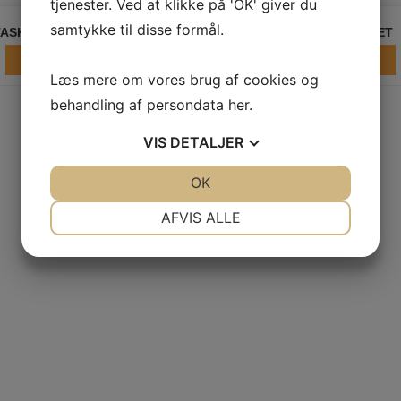
tjenester. Ved at klikke på 'OK' giver du
samtykke til disse formål.
TASKI SANI CALCAFOAM
TASKI SANI CLONET
LÆS MERE
LÆS MERE
Læs mere om vores brug af cookies og
behandling af persondata
her
.
VIS
DETALJER
1
2
→
JA
NEJ
OK
JA
NEJ
NØDVENDIGE
PRÆFERENCER
AFVIS ALLE
JA
NEJ
JA
NEJ
MARKETING
STATISTIK