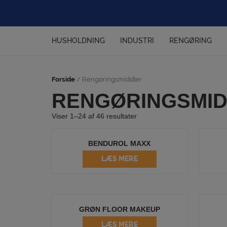
Hop
til
indholdet
HUSHOLDNING
INDUSTRI
RENGØRING
Forside
/ Rengøringsmiddler
RENGØRINGSMI
Viser 1–24 af 46 resultater
BENDUROL MAXX
LÆS MERE
GRØN FLOOR MAKEUP
LÆS MERE