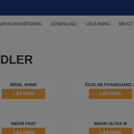
AFFALDSSORTERING
DOWNLOAD
UDLEJNING
BRUGT
DDLER
BRIAL SHINE
ECOLAB FOAMGUARD 
LÆS MERE
LÆS MERE
INDUR FAST
INDUR ULTRA M
LÆS MERE
LÆS MERE