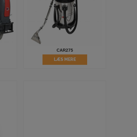
CAR275
LÆS MERE