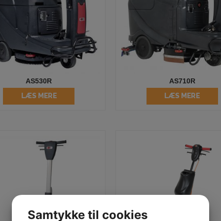
AS530R
AS710R
LÆS MERE
LÆS MERE
Samtykke til cookies