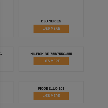
DSU SERIEN
LÆS MERE
2C
NILFISK BR 755/755C/855
LÆS MERE
PICOBELLO 101
LÆS MERE