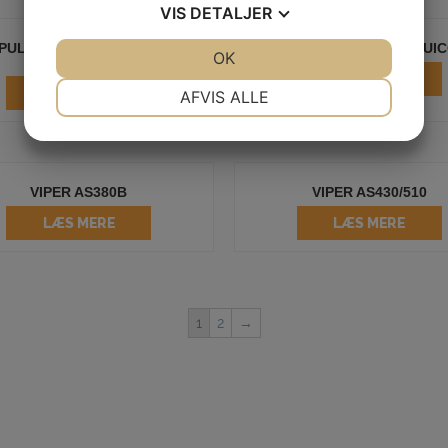
VIS
DETALJER
PULLMAN PVB5 TONER
TASKI SWINGO 2100 UI
JA
NEJ
OK
JA
NEJ
STØVSUGER
LÆS MERE
NØDVENDIGE
PRÆFERENCER
LÆS MERE
AFVIS ALLE
JA
NEJ
JA
NEJ
MARKETING
STATISTIK
VIPER AS380B
VIPER AS430/510
LÆS MERE
LÆS MERE
1
2
→