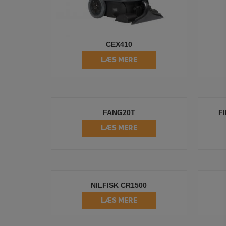
CEX410
LÆS MERE
FANG20T
F
LÆS MERE
NILFISK CR1500
LÆS MERE