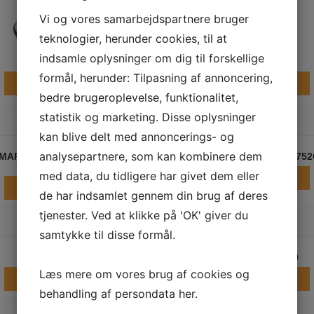
Vi og vores samarbejdspartnere bruger
teknologier, herunder cookies, til at
indsamle oplysninger om dig til forskellige
DR1500H
DS350
formål, herunder: Tilpasning af annoncering,
LÆS MERE
LÆS MERE
bedre brugeroplevelse, funktionalitet,
statistik og marketing. Disse oplysninger
kan blive delt med annoncerings- og
analysepartnere, som kan kombinere dem
IMAP ORBITIZER BATTERI
NILFISK BR 652/752/75
SKUREMASKINE
med data, du tidligere har givet dem eller
LÆS MERE
LÆS MERE
de har indsamlet gennem din brug af deres
tjenester. Ved at klikke på 'OK' giver du
samtykke til disse formål.
NILFISK CS7010
NILFISK SW4000
Læs mere om vores brug af cookies og
LÆS MERE
LÆS MERE
behandling af persondata
her
.