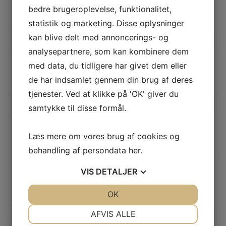
bedre brugeroplevelse, funktionalitet,
LÆS MERE
statistik og marketing. Disse oplysninger
kan blive delt med annoncerings- og
analysepartnere, som kan kombinere dem
med data, du tidligere har givet dem eller
TINA AFFALDSVOGN 6 X KILDESORTERING
de har indsamlet gennem din brug af deres
LÆS MERE
tjenester. Ved at klikke på 'OK' giver du
samtykke til disse formål.
TINA AFFALDSVOGN KILDESORTERING
Læs mere om vores brug af cookies og
LÆS MERE
behandling af persondata
her
.
VIS
DETALJER
TINA BAKKESTATIV M 2×10 LTR SPANDE
LÆS MERE
JA
NEJ
OK
JA
NEJ
NØDVENDIGE
PRÆFERENCER
AFVIS ALLE