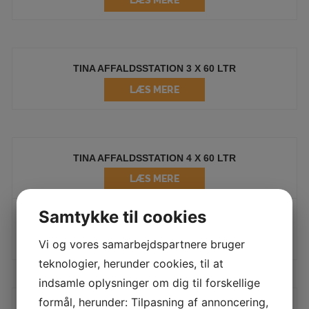
TINA AFFALDSSTATION 3 X 60 LTR
LÆS MERE
TINA AFFALDSSTATION 4 X 60 LTR
LÆS MERE
Samtykke til cookies
TINA AFFALDSSTATION 4 X15 LTR.
LÆS MERE
Vi og vores samarbejdspartnere bruger
teknologier, herunder cookies, til at
indsamle oplysninger om dig til forskellige
formål, herunder: Tilpasning af annoncering,
TINA AFFALDSSTATION 5 FRAKTIONER